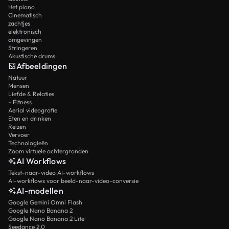
Het piano
Cinematisch
zachtjes
elektronisch
omgevingen
Stringeren
Akustische drums
Afbeeldingen
Natuur
Mensen
Liefde & Relaties
- Fitness
Aerial videografie
Eten en drinken
Reizen
Vervoer
Technologieën
Zoom virtuele achtergronden
AI Workflows
Tekst-naar-video AI-workflows
AI-workflows voor beeld-naar-video-conversie
AI-modellen
Google Gemini Omni Flash
Google Nano Banana 2
Google Nano Banana 2 Lite
Seedance 2.0