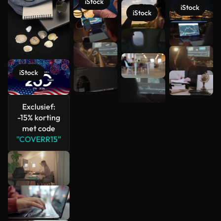
iStock
iStock
iStock
Meer
bekijken
iStock
Exclusief:
-15% korting
met code
"COVERR15"