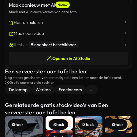
Maak opnieuw met AI
Nieuw
Maak met AI nieuwe versies van deze foto.
Herformuleren
Maak een video
Restyle
Binnenkort beschikbaar
Openen in AI Studio
Een serveerster aan tafel bellen
Nog steeds geschoten van een meisje die een kelner naar de tafel roept.
Gratis commerciële rechten
De laptop
Werken
Freelancers
...
Gerelateerde gratis stockvideo’s van Een
serveerster aan tafel bellen
iStock
iStock
iStock
iStock