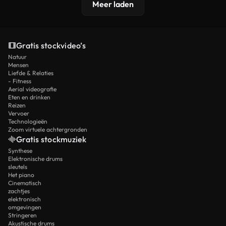
Meer laden
Gratis stockvideo’s
Natuur
Mensen
Liefde & Relaties
- Fitness
Aerial videografie
Eten en drinken
Reizen
Vervoer
Technologieën
Zoom virtuele achtergronden
Gratis stockmuziek
Synthese
Elektronische drums
sleutels
Het piano
Cinematisch
zachtjes
elektronisch
omgevingen
Stringeren
Akustische drums