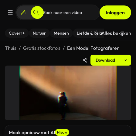
Inloggen
Alles bekijken
Coverr+
Natuur
Mensen
Liefde & Relaties
- Fitness
Thuis
Gratis stockfoto’s
Een Model Fotograferen
Download
Maak opnieuw met AI
Nieuw