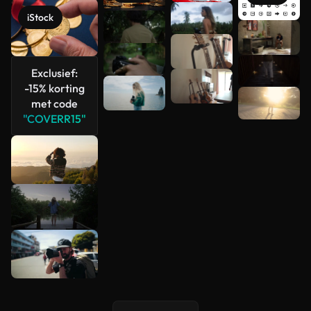
iStock
Meer
bekijken
Exclusief:
-15% korting
met code
"COVERR15"