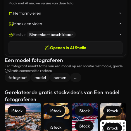
Maak met AI nieuwe versies van deze foto.
Herformuleren
Maak een video
Restyle
Binnenkort beschikbaar
Openen in AI Studio
Een model fotograferen
Een fotograaf maakt foto's van een model op een locatie met mooie, gouden
verlichting.
Gratis commerciële rechten
fotograaf
model
nemen
...
Gerelateerde gratis stockvideo’s van Een model
fotograferen
iStock
iStock
iStock
iStock
iStock
iStock
iStock