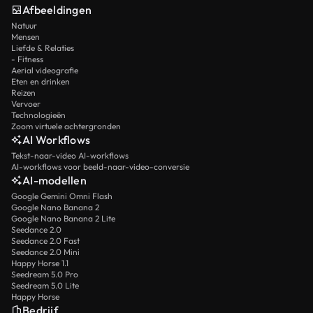
Afbeeldingen
Natuur
Mensen
Liefde & Relaties
- Fitness
Aerial videografie
Eten en drinken
Reizen
Vervoer
Technologieën
Zoom virtuele achtergronden
AI Workflows
Tekst-naar-video AI-workflows
AI-workflows voor beeld-naar-video-conversie
AI-modellen
Google Gemini Omni Flash
Google Nano Banana 2
Google Nano Banana 2 Lite
Seedance 2.0
Seedance 2.0 Fast
Seedance 2.0 Mini
Happy Horse 1.1
Seedream 5.0 Pro
Seedream 5.0 Lite
Happy Horse
Bedrijf