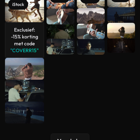
iStock
Meer
bekijken
Exclusief:
-15% korting
met code
"COVERR15"