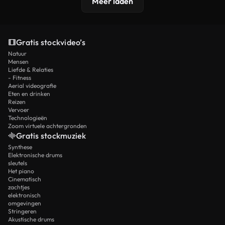
Meer laden
Gratis stockvideo’s
Natuur
Mensen
Liefde & Relaties
- Fitness
Aerial videografie
Eten en drinken
Reizen
Vervoer
Technologieën
Zoom virtuele achtergronden
Gratis stockmuziek
Synthese
Elektronische drums
sleutels
Het piano
Cinematisch
zachtjes
elektronisch
omgevingen
Stringeren
Akustische drums