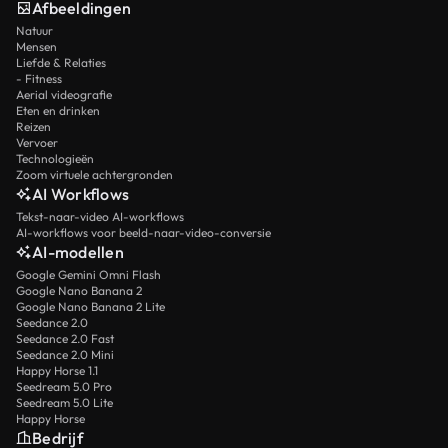
Afbeeldingen
Natuur
Mensen
Liefde & Relaties
- Fitness
Aerial videografie
Eten en drinken
Reizen
Vervoer
Technologieën
Zoom virtuele achtergronden
AI Workflows
Tekst-naar-video AI-workflows
AI-workflows voor beeld-naar-video-conversie
AI-modellen
Google Gemini Omni Flash
Google Nano Banana 2
Google Nano Banana 2 Lite
Seedance 2.0
Seedance 2.0 Fast
Seedance 2.0 Mini
Happy Horse 1.1
Seedream 5.0 Pro
Seedream 5.0 Lite
Happy Horse
Bedrijf