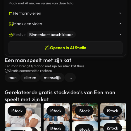
Maak met AI nieuwe versies van deze foto.
Herformuleren
Maak een video
Restyle
Binnenkort beschikbaar
Openen in AI Studio
Een man speelt met zijn kat
Een man brengt tijd door met zijn huisdier kat thuis.
Gratis commerciële rechten
man
dieren
menselijk
...
Gerelateerde gratis stockvideo’s van Een man
speelt met zijn kat
iStock
iStock
iStock
iStock
iStock
iStock
iStock