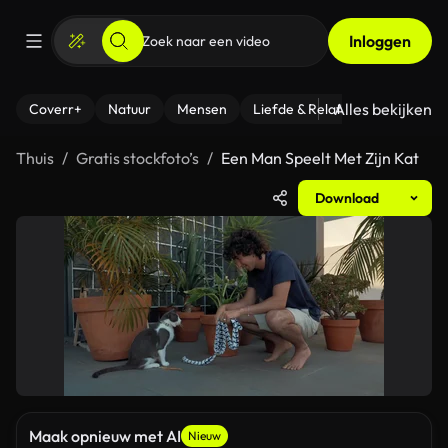
Inloggen
Alles bekijken
Coverr+
Natuur
Mensen
Liefde & Relaties
- Fitness
Thuis
Gratis stockfoto’s
Een Man Speelt Met Zijn Kat
Download
Maak opnieuw met AI
Nieuw