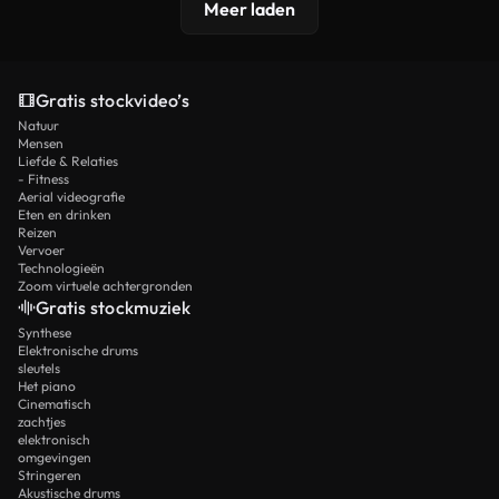
Meer laden
Gratis stockvideo’s
Natuur
Mensen
Liefde & Relaties
- Fitness
Aerial videografie
Eten en drinken
Reizen
Vervoer
Technologieën
Zoom virtuele achtergronden
Gratis stockmuziek
Synthese
Elektronische drums
sleutels
Het piano
Cinematisch
zachtjes
elektronisch
omgevingen
Stringeren
Akustische drums