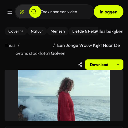
Inloggen
Alles bekijken
Coverr+
Natuur
Mensen
Liefde & Relaties
- Fitness
Thuis
Een Jonge Vrouw Kijkt Naar De
Gratis stockfoto’s
Golven
Download