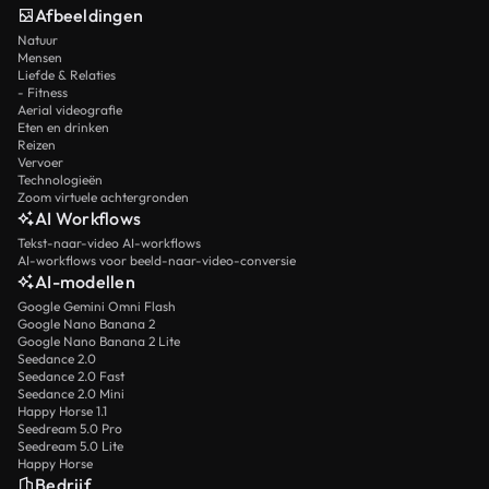
Afbeeldingen
Natuur
Mensen
Liefde & Relaties
- Fitness
Aerial videografie
Eten en drinken
Reizen
Vervoer
Technologieën
Zoom virtuele achtergronden
AI Workflows
Tekst-naar-video AI-workflows
AI-workflows voor beeld-naar-video-conversie
AI-modellen
Google Gemini Omni Flash
Google Nano Banana 2
Google Nano Banana 2 Lite
Seedance 2.0
Seedance 2.0 Fast
Seedance 2.0 Mini
Happy Horse 1.1
Seedream 5.0 Pro
Seedream 5.0 Lite
Happy Horse
Bedrijf