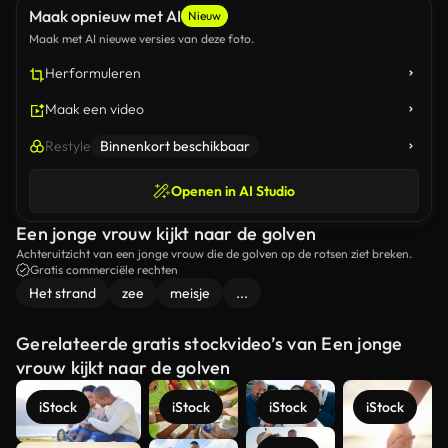
Maak opnieuw met AI
Nieuw
Maak met AI nieuwe versies van deze foto.
Herformuleren
Maak een video
Restyle
Binnenkort beschikbaar
Openen in AI Studio
Een jonge vrouw kijkt naar de golven
Achteruitzicht van een jonge vrouw die de golven op de rotsen ziet breken.
Gratis commerciële rechten
Het strand
zee
meisje
...
Gerelateerde gratis stockvideo’s van Een jonge
vrouw kijkt naar de golven
iStock
iStock
iStock
iStock