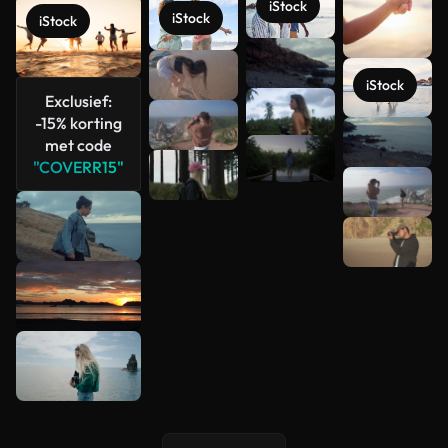
iStock
iStock
iStock
iStock
Exclusief:
-15% korting
Meer
met code
bekijken
"COVERR15"