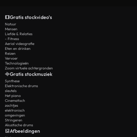
Gratis stockvideo’s
Natuur
Mensen
Liefde & Relaties
- Fitness
Aerial videografie
Eten en drinken
Reizen
Vervoer
Technologieën
Zoom virtuele achtergronden
Gratis stockmuziek
Synthese
Elektronische drums
sleutels
Het piano
Cinematisch
zachtjes
elektronisch
omgevingen
Stringeren
Akustische drums
Afbeeldingen