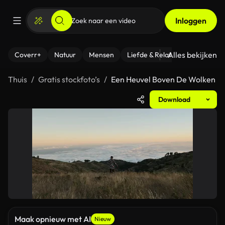
Inloggen
Alles bekijken
Coverr+
Natuur
Mensen
Liefde & Relaties
- Fitness
Thuis
Gratis stockfoto’s
Een Heuvel Boven De Wolken
Download
Maak opnieuw met AI
Nieuw