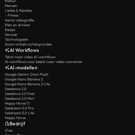
Natuur
Mensen
Liefde & Relaties
- Fitness
Aerial videografie
Eten en drinken
Reizen
Vervoer
Technologieën
Zoom virtuele achtergronden
AI Workflows
Tekst-naar-video AI-workflows
AI-workflows voor beeld-naar-video-conversie
AI-modellen
Google Gemini Omni Flash
Google Nano Banana 2
Google Nano Banana 2 Lite
Seedance 2.0
Seedance 2.0 Fast
Seedance 2.0 Mini
Happy Horse 1.1
Seedream 5.0 Pro
Seedream 5.0 Lite
Happy Horse
Bedrijf
Over