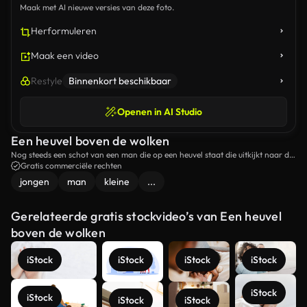
Maak met AI nieuwe versies van deze foto.
Herformuleren
Maak een video
Restyle
Binnenkort beschikbaar
Openen in AI Studio
Een heuvel boven de wolken
Nog steeds een schot van een man die op een heuvel staat die uitkijkt naar de
wolken.
Gratis commerciële rechten
jongen
man
kleine
...
Gerelateerde gratis stockvideo’s van Een heuvel
boven de wolken
iStock
iStock
iStock
iStock
iStock
iStock
iStock
iStock