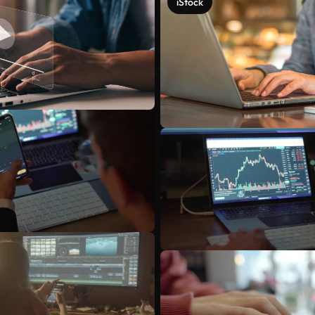
iStock