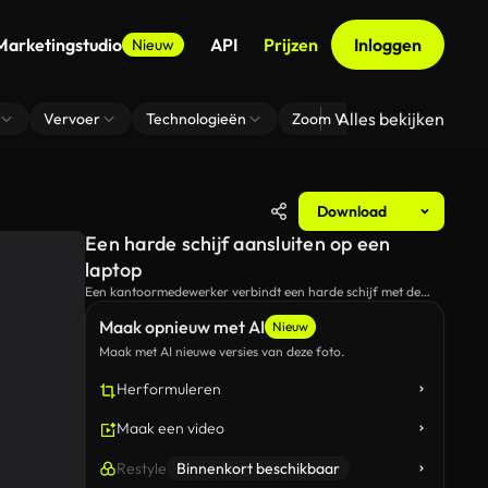
Marketingstudio
API
Prijzen
Inloggen
Nieuw
Alles bekijken
Vervoer
Technologieën
Zoom Virtuele Achtergrond
Download
Een harde schijf aansluiten op een
laptop
Een kantoormedewerker verbindt een harde schijf met de
laptop en typen.
Maak opnieuw met AI
Nieuw
Maak met AI nieuwe versies van deze foto.
Herformuleren
Maak een video
Restyle
Binnenkort beschikbaar