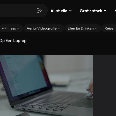
AI-studio
Gratis stock
- Fitness
Aerial Videografie
Eten En Drinken
Reizen
 Op Een Laptop