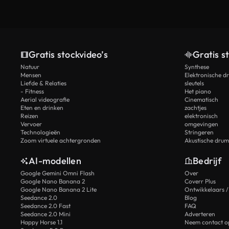
Gratis stockvideo’s
Gratis s
Natuur
Synthese
Mensen
Elektronische d
Liefde & Relaties
sleutels
- Fitness
Het piano
Aerial videografie
Cinematisch
Eten en drinken
zachtjes
Reizen
elektronisch
Vervoer
omgevingen
Technologieën
Stringeren
Zoom virtuele achtergronden
Akustische drum
AI-modellen
Bedrijf
Google Gemini Omni Flash
Over
Google Nano Banana 2
Coverr Plus
Google Nano Banana 2 Lite
Ontwikkelaars /
Seedance 2.0
Blog
Seedance 2.0 Fast
FAQ
Seedance 2.0 Mini
Adverteren
Happy Horse 1.1
Neem contact o