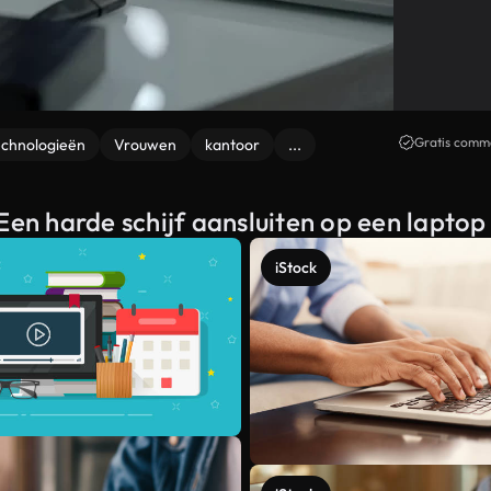
Gratis comme
echnologieën
Vrouwen
kantoor
...
Een harde schijf aansluiten op een laptop
iStock