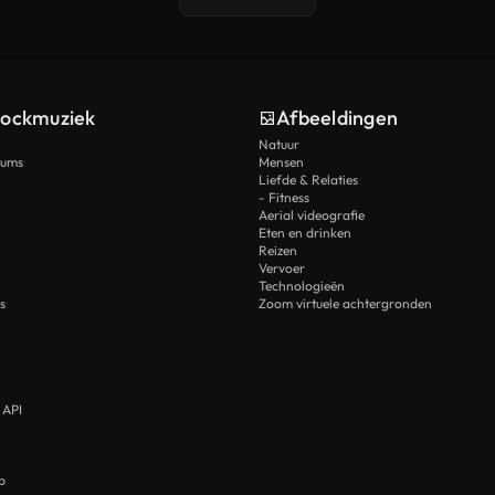
tockmuziek
Afbeeldingen
Natuur
rums
Mensen
Liefde & Relaties
- Fitness
Aerial videografie
Eten en drinken
Reizen
Vervoer
Technologieën
s
Zoom virtuele achtergronden
 API
p