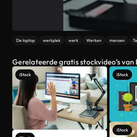
De laptop
werkplek
werk
Werken
mensen
T
Gerelateerde gratis stockvideo’s van 
iStock
iStock
iStock