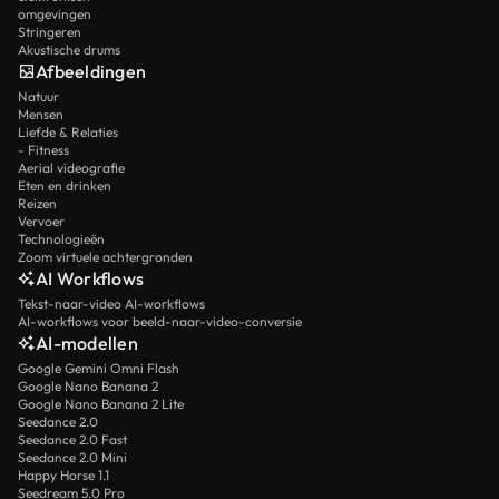
omgevingen
Stringeren
Akustische drums
Afbeeldingen
Natuur
Mensen
Liefde & Relaties
- Fitness
Aerial videografie
Eten en drinken
Reizen
Vervoer
Technologieën
Zoom virtuele achtergronden
AI Workflows
Tekst-naar-video AI-workflows
AI-workflows voor beeld-naar-video-conversie
AI-modellen
Google Gemini Omni Flash
Google Nano Banana 2
Google Nano Banana 2 Lite
Seedance 2.0
Seedance 2.0 Fast
Seedance 2.0 Mini
Happy Horse 1.1
Seedream 5.0 Pro