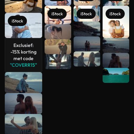
iStock
iStock
iStock
iStock
Exclusief:
Meer
-15% korting
bekijken
met code
"COVERR15"