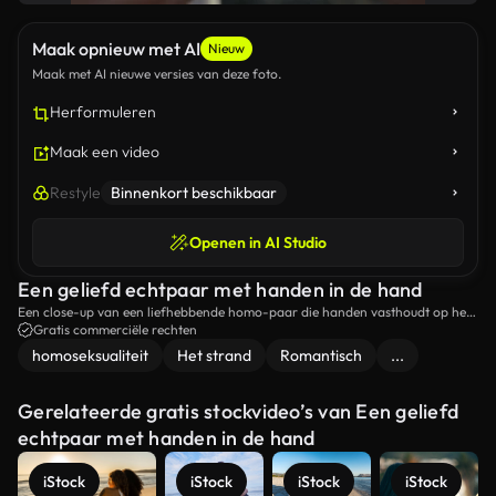
Maak opnieuw met AI
Nieuw
Maak met AI nieuwe versies van deze foto.
Herformuleren
Maak een video
Restyle
Binnenkort beschikbaar
Openen in AI Studio
Een geliefd echtpaar met handen in de hand
Een close-up van een liefhebbende homo-paar die handen vasthoudt op het
strand.
Gratis commerciële rechten
homoseksualiteit
Het strand
Romantisch
...
Gerelateerde gratis stockvideo’s van Een geliefd
echtpaar met handen in de hand
iStock
iStock
iStock
iStock