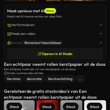
Maak opnieuw met AI
Nieuw
Maak met AI nieuwe versies van deze foto.
Herformuleren
Maak een video
Restyle
Binnenkort beschikbaar
Openen in AI Studio
Een echtpaar neemt rollen kerstpapier uit de doos
Een echtpaar haalt een rol van kerstpapier uit de doos.
Gratis commerciële rechten
Kerstmis
decoratie
Kerstverlichting
...
Gerelateerde gratis stockvideo’s van Een
echtpaar neemt rollen kerstpapier uit de doos
iStock
iStock
iStock
iStock