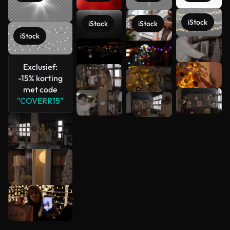
iStock
iStock
iStock
iStock
Meer
bekijken
Exclusief:
-15% korting
met code
"COVERR15"