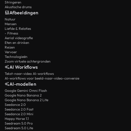
Stringeren
Akustische drums
Afbeeldingen
Natuur
Mensen
Liefde & Relaties
- Fitness
Aerial videografie
Eten en drinken
Reizen
Vervoer
Technologieën
Zoom virtuele achtergronden
AI Workflows
Tekst-naar-video AI-workflows
AI-workflows voor beeld-naar-video-conversie
AI-modellen
Google Gemini Omni Flash
Google Nano Banana 2
Google Nano Banana 2 Lite
Seedance 2.0
Seedance 2.0 Fast
Seedance 2.0 Mini
Happy Horse 1.1
Seedream 5.0 Pro
Seedream 5.0 Lite