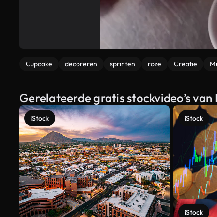
Cupcake
decoreren
sprinten
roze
Creatie
Mu
Gerelateerde gratis stockvideo’s van
iStock
iStock
iStock