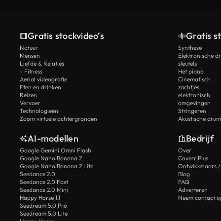
Gratis stockvideo’s
Gratis s
Natuur
Synthese
Mensen
Elektronische d
Liefde & Relaties
sleutels
- Fitness
Het piano
Aerial videografie
Cinematisch
Eten en drinken
zachtjes
Reizen
elektronisch
Vervoer
omgevingen
Technologieën
Stringeren
Zoom virtuele achtergronden
Akustische drum
AI-modellen
Bedrijf
Google Gemini Omni Flash
Over
Google Nano Banana 2
Coverr Plus
Google Nano Banana 2 Lite
Ontwikkelaars /
Seedance 2.0
Blog
Seedance 2.0 Fast
FAQ
Seedance 2.0 Mini
Adverteren
Happy Horse 1.1
Neem contact o
Seedream 5.0 Pro
Seedream 5.0 Lite