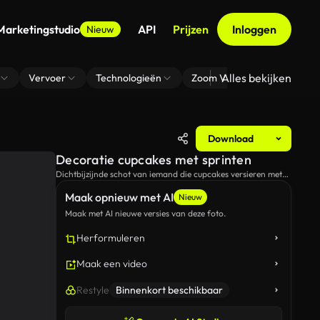
Marketingstudio
API
Prijzen
Inloggen
Nieuw
Alles bekijken
Vervoer
Technologieën
Zoom Virtuele Achtergrond
Download
Decoratie cupcakes met sprinten
Dichtbijzijnde schot van iemand die cupcakes versieren met
spruiten.
Maak opnieuw met AI
Nieuw
Maak met AI nieuwe versies van deze foto.
Herformuleren
Maak een video
Restyle
Binnenkort beschikbaar