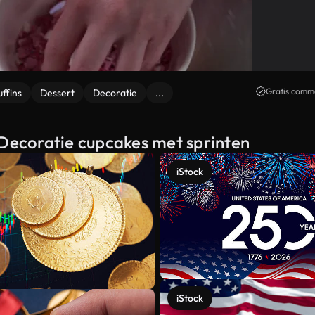
Gratis comme
ffins
Dessert
Decoratie
...
 Decoratie cupcakes met sprinten
iStock
iStock