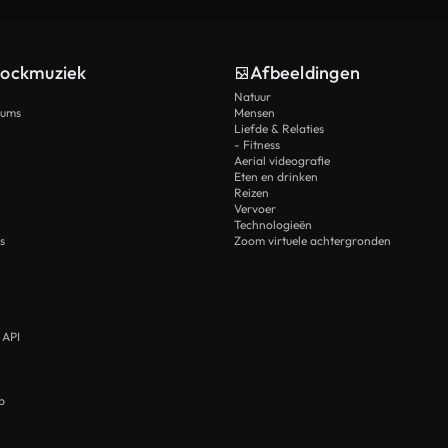
tockmuziek
Afbeeldingen
Natuur
rums
Mensen
Liefde & Relaties
- Fitness
Aerial videografie
Eten en drinken
Reizen
Vervoer
Technologieën
s
Zoom virtuele achtergronden
 API
p