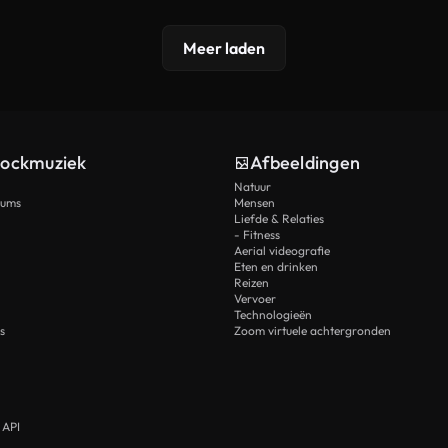
Meer laden
tockmuziek
Afbeeldingen
Natuur
rums
Mensen
Liefde & Relaties
- Fitness
Aerial videografie
Eten en drinken
Reizen
Vervoer
Technologieën
s
Zoom virtuele achtergronden
 API