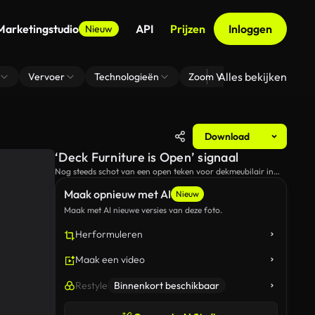
Marketingstudio
API
Prijzen
Inloggen
Nieuw
Alles bekijken
Vervoer
Technologieën
Zoom Virtuele Achtergrond
Download
‘Deck Furniture is Open’ signaal
Nog steeds schot van een open teken voor dekmeubilair in
het midden van de sneeuwige bossen.
Maak opnieuw met AI
Nieuw
Maak met AI nieuwe versies van deze foto.
Herformuleren
Maak een video
Restyle
Binnenkort beschikbaar