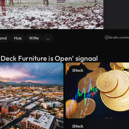
Gratis comme
rond
Huis
Witte
...
‘Deck Furniture is Open’ signaal
iStock
iStock