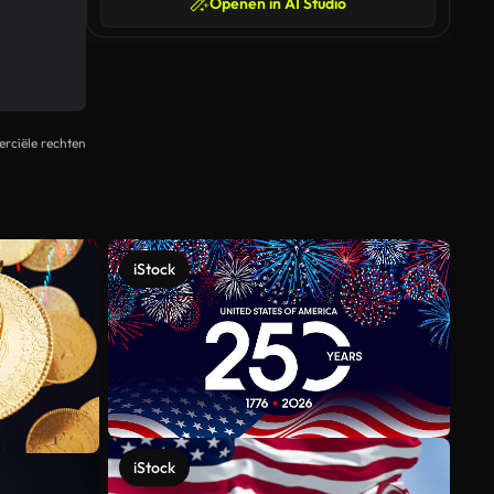
Openen in AI Studio
rciële rechten
iStock
iStock