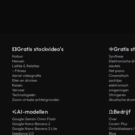
Gratis stockvideo’s
Gratis s
Natuur
Synthese
Mensen
Elektronische d
Liefde & Relaties
sleutels
- Fitness
Het piano
Aerial videografie
Cinematisch
Eten en drinken
zachtjes
Reizen
elektronisch
Vervoer
omgevingen
Technologieën
Stringeren
Zoom virtuele achtergronden
Akustische drum
AI-modellen
Bedrijf
Google Gemini Omni Flash
Over
Google Nano Banana 2
Coverr Plus
Google Nano Banana 2 Lite
Ontwikkelaars /
Seedance 2.0
Blog