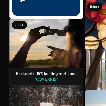
iStock
iStock
Exclusief: -15% korting met code
"COVERR15"