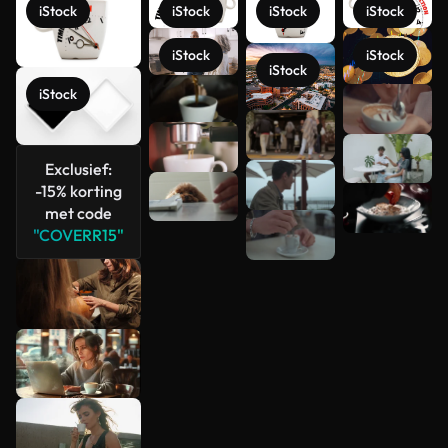
iStock
iStock
iStock
iStock
iStock
iStock
iStock
iStock
Meer
bekijken
Exclusief:
-15% korting
met code
"COVERR15"