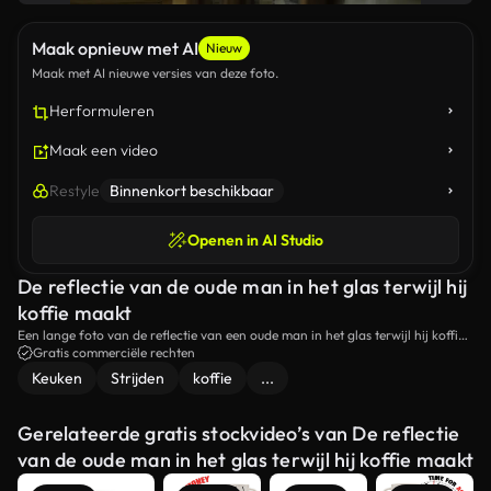
Maak opnieuw met AI
Nieuw
Maak met AI nieuwe versies van deze foto.
Herformuleren
Maak een video
Restyle
Binnenkort beschikbaar
Openen in AI Studio
De reflectie van de oude man in het glas terwijl hij
koffie maakt
Een lange foto van de reflectie van een oude man in het glas terwijl hij koffie
maakt.
Gratis commerciële rechten
Keuken
Strijden
koffie
...
Gerelateerde gratis stockvideo’s van De reflectie
van de oude man in het glas terwijl hij koffie maakt