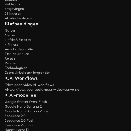
elektronisch
omgevingen
Stringeren
Akustische drums
Afbeeldingen
Natuur
Mensen
Liefde & Relaties
- Fitness
Aerial videografie
Eten en drinken
Reizen
Vervoer
Technologieën
Zoom virtuele achtergronden
AI Workflows
Tekst-naar-video AI-workflows
AI-workflows voor beeld-naar-video-conversie
AI-modellen
Google Gemini Omni Flash
Google Nano Banana 2
Google Nano Banana 2 Lite
Seedance 2.0
Seedance 2.0 Fast
Seedance 2.0 Mini
Happy Horse 1.1