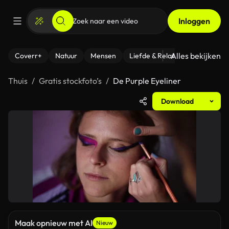
Inloggen
Alles bekijken
Coverr+
Natuur
Mensen
Liefde & Relaties
- Fitness
Thuis
Gratis stockfoto’s
De Purple Eyeliner
Download
Maak opnieuw met AI
Nieuw