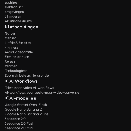
zachtjes
elektronisch
omgevingen
Stringeren
Akustische drums
Afbeeldingen
Natuur
Mensen
Liefde & Relaties
- Fitness
Aerial videografie
Eten en drinken
Reizen
Vervoer
Technologieën
Zoom virtuele achtergronden
AI Workflows
Tekst-naar-video AI-workflows
AI-workflows voor beeld-naar-video-conversie
AI-modellen
Google Gemini Omni Flash
Google Nano Banana 2
Google Nano Banana 2 Lite
Seedance 2.0
Seedance 2.0 Fast
Seedance 2.0 Mini