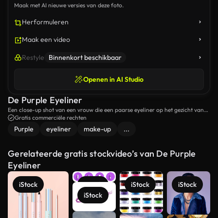
Maak met AI nieuwe versies van deze foto.
Herformuleren
Maak een video
Restyle
Binnenkort beschikbaar
Openen in AI Studio
De Purple Eyeliner
Een close-up shot van een vrouw die een paarse eyeliner op het gezicht van
haar vriend aanbrengt.
Gratis commerciële rechten
Purple
eyeliner
make-up
...
Gerelateerde gratis stockvideo’s van De Purple
Eyeliner
iStock
iStock
iStock
iStock
iStock