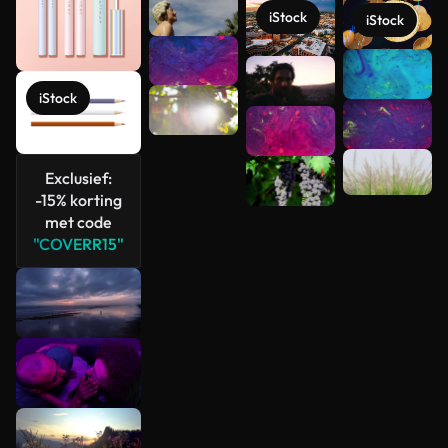
iStock
iStock
Meer
bekijken
iStock
Exclusief:
-15% korting
met code
"COVERR15"