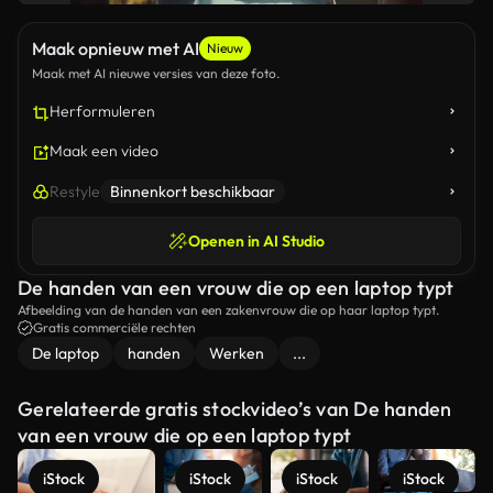
Maak opnieuw met AI
Nieuw
Maak met AI nieuwe versies van deze foto.
Herformuleren
Maak een video
Restyle
Binnenkort beschikbaar
Openen in AI Studio
De handen van een vrouw die op een laptop typt
Afbeelding van de handen van een zakenvrouw die op haar laptop typt.
Gratis commerciële rechten
De laptop
handen
Werken
...
Gerelateerde gratis stockvideo’s van De handen
van een vrouw die op een laptop typt
iStock
iStock
iStock
iStock