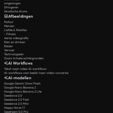
omgevingen
Stringeren
Akustische drums
Afbeeldingen
Natuur
Mensen
Liefde & Relaties
- Fitness
Aerial videografie
Eten en drinken
Reizen
Vervoer
Technologieën
Zoom virtuele achtergronden
AI Workflows
Tekst-naar-video AI-workflows
AI-workflows voor beeld-naar-video-conversie
AI-modellen
Google Gemini Omni Flash
Google Nano Banana 2
Google Nano Banana 2 Lite
Seedance 2.0
Seedance 2.0 Fast
Seedance 2.0 Mini
Happy Horse 1.1
Seedream 5.0 Pro