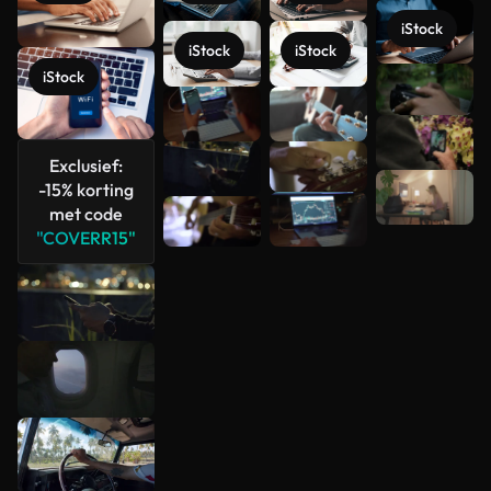
iStock
iStock
iStock
iStock
Meer
bekijken
Exclusief:
-15% korting
met code
"COVERR15"