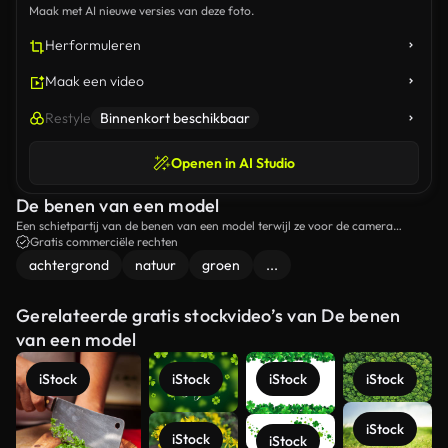
Maak met AI nieuwe versies van deze foto.
Herformuleren
Maak een video
Restyle
Binnenkort beschikbaar
Openen in AI Studio
De benen van een model
Een schietpartij van de benen van een model terwijl ze voor de camera
poseert.
Gratis commerciële rechten
achtergrond
natuur
groen
...
Gerelateerde gratis stockvideo’s van De benen
van een model
iStock
iStock
iStock
iStock
iStock
iStock
iStock