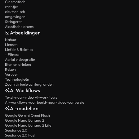
Cinematisch
zachtjes
elektronisch
omgevingen
Stringeren
Akustische drums
Afbeeldingen
Natuur
Mensen
Liefde & Relaties
- Fitness
Aerial videografie
Eten en drinken
Reizen
Vervoer
Technologieën
Zoom virtuele achtergronden
AI Workflows
Tekst-naar-video AI-workflows
AI-workflows voor beeld-naar-video-conversie
AI-modellen
Google Gemini Omni Flash
Google Nano Banana 2
Google Nano Banana 2 Lite
Seedance 2.0
Seedance 2.0 Fast