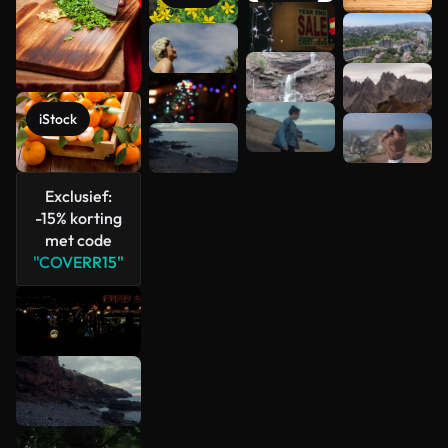
Meer
bekijken
iStock
Exclusief:
-15% korting
met code
"COVERR15"