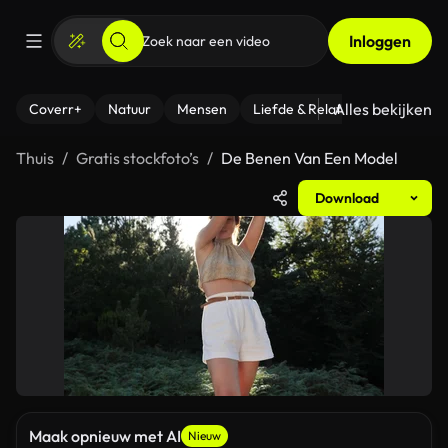
Inloggen
Alles bekijken
Coverr+
Natuur
Mensen
Liefde & Relaties
- Fitness
Thuis
Gratis stockfoto’s
De Benen Van Een Model
Download
Maak opnieuw met AI
Nieuw