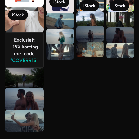
iStock
iStock
iStock
iStock
Meer
bekijken
Exclusief:
-15% korting
met code
"COVERR15"