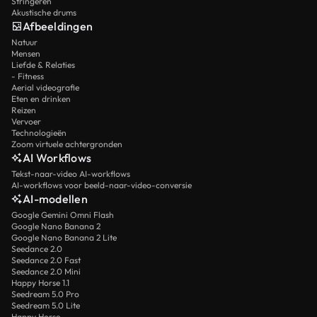
Stringeren
Akustische drums
Afbeeldingen
Natuur
Mensen
Liefde & Relaties
- Fitness
Aerial videografie
Eten en drinken
Reizen
Vervoer
Technologieën
Zoom virtuele achtergronden
AI Workflows
Tekst-naar-video AI-workflows
AI-workflows voor beeld-naar-video-conversie
AI-modellen
Google Gemini Omni Flash
Google Nano Banana 2
Google Nano Banana 2 Lite
Seedance 2.0
Seedance 2.0 Fast
Seedance 2.0 Mini
Happy Horse 1.1
Seedream 5.0 Pro
Seedream 5.0 Lite
Happy Horse