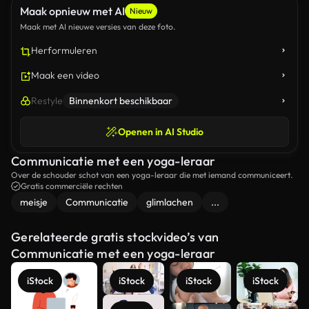
Maak opnieuw met AI
Nieuw
Maak met AI nieuwe versies van deze foto.
Herformuleren
Maak een video
Restyle
Binnenkort beschikbaar
Openen in AI Studio
Communicatie met een yoga-leraar
Over de schouder schot van een yoga-leraar die met iemand communiceert.
Gratis commerciële rechten
meisje
Communicatie
glimlachen
...
Gerelateerde gratis stockvideo’s van
Communicatie met een yoga-leraar
iStock
iStock
iStock
iStock