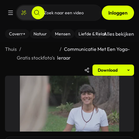
Inloggen
Alles bekijken
Coverr+
Natuur
Mensen
Liefde & Relaties
- Fitness
Thuis
Communicatie Met Een Yoga-
Gratis stockfoto’s
leraar
Download