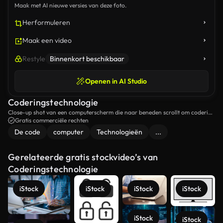
Maak met AI nieuwe versies van deze foto.
Herformuleren
Maak een video
Restyle
Binnenkort beschikbaar
Openen in AI Studio
Coderingstechnologie
Close-up shot van een computerscherm die naar beneden scrollt om codering
te tonen.
Gratis commerciële rechten
De code
computer
Technologieën
...
Gerelateerde gratis stockvideo’s van
Coderingstechnologie
iStock
iStock
iStock
iStock
iStock
iStock