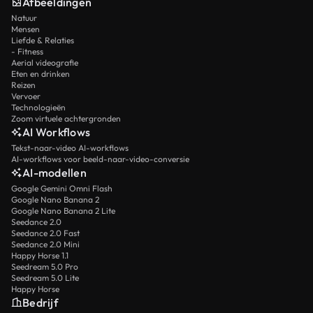
Afbeeldingen
Natuur
Mensen
Liefde & Relaties
- Fitness
Aerial videografie
Eten en drinken
Reizen
Vervoer
Technologieën
Zoom virtuele achtergronden
AI Workflows
Tekst-naar-video AI-workflows
AI-workflows voor beeld-naar-video-conversie
AI-modellen
Google Gemini Omni Flash
Google Nano Banana 2
Google Nano Banana 2 Lite
Seedance 2.0
Seedance 2.0 Fast
Seedance 2.0 Mini
Happy Horse 1.1
Seedream 5.0 Pro
Seedream 5.0 Lite
Happy Horse
Bedrijf