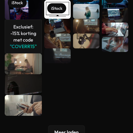
iStock
iStock
Meer
bekijken
Exclusief:
-15% korting
met code
"COVERR15"
Meer laden