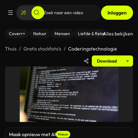
Inloggen
Alles bekijken
Coverr+
Natuur
Mensen
Liefde & Relaties
- Fitness
Thuis
Gratis stockfoto’s
Coderingstechnologie
Download
Maak opnieuw met AI
Nieuw