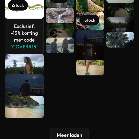
iStock
Meer
bekijken
iStock
Exclusief:
-15% korting
met code
"COVERR15"
Meer laden