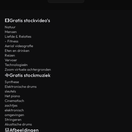
Gratis stockvideo’s
Natuur
Mensen
Liefde & Relaties
- Fitness
Aerial videografie
Eten en drinken
Reizen
Vervoer
Technologieën
Zoom virtuele achtergronden
Gratis stockmuziek
Synthese
Elektronische drums
sleutels
Het piano
Cinematisch
zachtjes
elektronisch
omgevingen
Stringeren
Akustische drums
Afbeeldingen