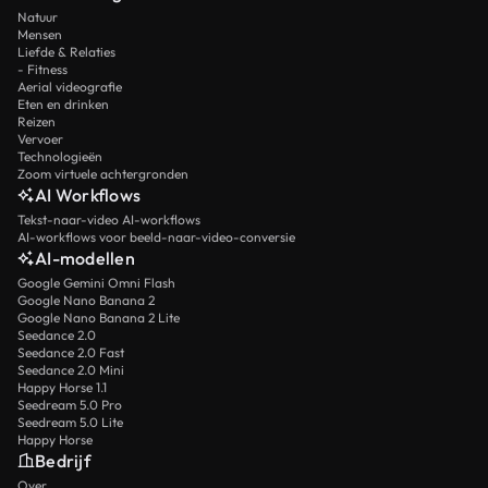
Natuur
Mensen
Liefde & Relaties
- Fitness
Aerial videografie
Eten en drinken
Reizen
Vervoer
Technologieën
Zoom virtuele achtergronden
AI Workflows
Tekst-naar-video AI-workflows
AI-workflows voor beeld-naar-video-conversie
AI-modellen
Google Gemini Omni Flash
Google Nano Banana 2
Google Nano Banana 2 Lite
Seedance 2.0
Seedance 2.0 Fast
Seedance 2.0 Mini
Happy Horse 1.1
Seedream 5.0 Pro
Seedream 5.0 Lite
Happy Horse
Bedrijf
Over