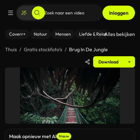
Inloggen
Alles bekijken
Coverr+
Natuur
Mensen
Liefde & Relaties
- Fitness
Thuis
Gratis stockfoto’s
Brug In De Jungle
Download
Maak opnieuw met AI
Nieuw