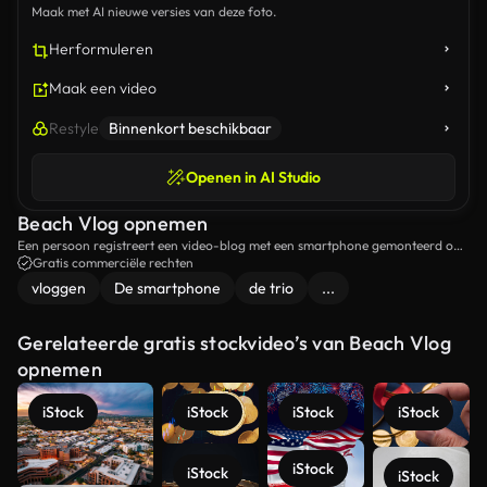
Maak met AI nieuwe versies van deze foto.
Herformuleren
Maak een video
Restyle
Binnenkort beschikbaar
Openen in AI Studio
Beach Vlog opnemen
Een persoon registreert een video-blog met een smartphone gemonteerd op
een tripod op het strand.
Gratis commerciële rechten
vloggen
De smartphone
de trio
...
Gerelateerde gratis stockvideo’s van Beach Vlog
opnemen
iStock
iStock
iStock
iStock
iStock
iStock
iStock