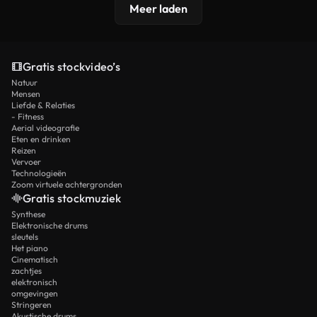
Meer laden
Gratis stockvideo’s
Natuur
Mensen
Liefde & Relaties
- Fitness
Aerial videografie
Eten en drinken
Reizen
Vervoer
Technologieën
Zoom virtuele achtergronden
Gratis stockmuziek
Synthese
Elektronische drums
sleutels
Het piano
Cinematisch
zachtjes
elektronisch
omgevingen
Stringeren
Akustische drums