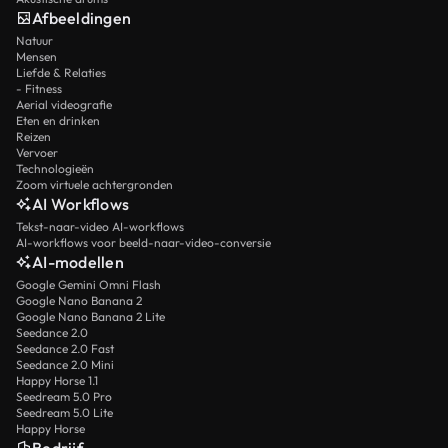
Afbeeldingen
Natuur
Mensen
Liefde & Relaties
- Fitness
Aerial videografie
Eten en drinken
Reizen
Vervoer
Technologieën
Zoom virtuele achtergronden
AI Workflows
Tekst-naar-video AI-workflows
AI-workflows voor beeld-naar-video-conversie
AI-modellen
Google Gemini Omni Flash
Google Nano Banana 2
Google Nano Banana 2 Lite
Seedance 2.0
Seedance 2.0 Fast
Seedance 2.0 Mini
Happy Horse 1.1
Seedream 5.0 Pro
Seedream 5.0 Lite
Happy Horse