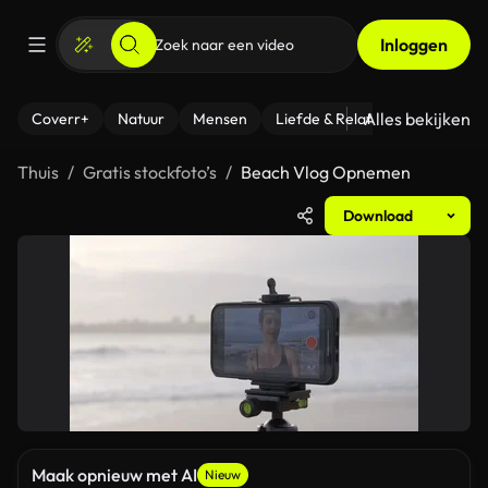
Inloggen
Alles bekijken
Coverr+
Natuur
Mensen
Liefde & Relaties
- Fitness
Thuis
Gratis stockfoto’s
Beach Vlog Opnemen
Download
Maak opnieuw met AI
Nieuw