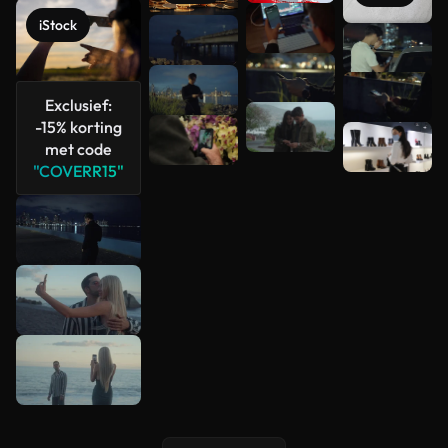
iStock
Meer
bekijken
Exclusief:
-15% korting
met code
"COVERR15"