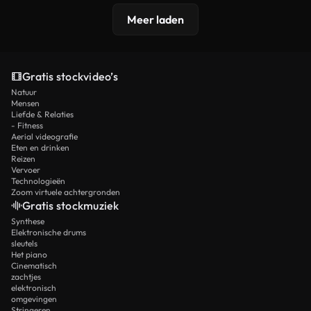
Meer laden
Gratis stockvideo’s
Natuur
Mensen
Liefde & Relaties
- Fitness
Aerial videografie
Eten en drinken
Reizen
Vervoer
Technologieën
Zoom virtuele achtergronden
Gratis stockmuziek
Synthese
Elektronische drums
sleutels
Het piano
Cinematisch
zachtjes
elektronisch
omgevingen
Stringeren