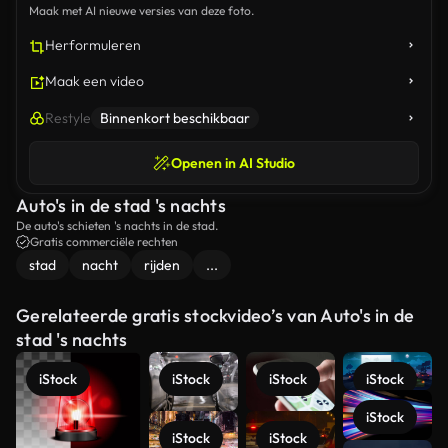
Maak met AI nieuwe versies van deze foto.
Herformuleren
Maak een video
Restyle
Binnenkort beschikbaar
Openen in AI Studio
Auto's in de stad 's nachts
De auto's schieten 's nachts in de stad.
Gratis commerciële rechten
stad
nacht
rijden
...
Gerelateerde gratis stockvideo’s van Auto's in de
stad 's nachts
iStock
iStock
iStock
iStock
iStock
iStock
iStock