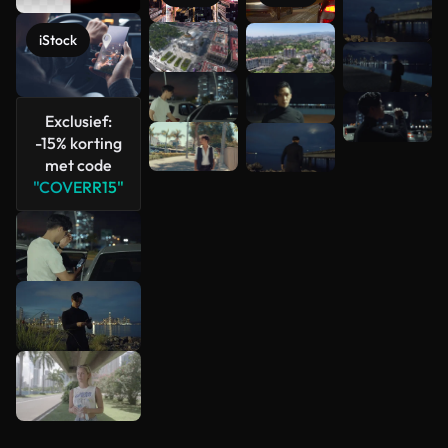
Meer
bekijken
iStock
Exclusief:
-15% korting
met code
"COVERR15"