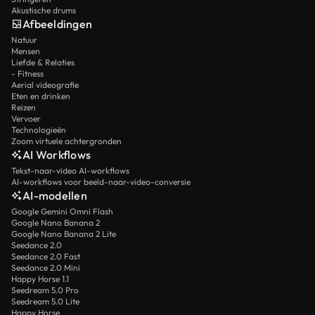
Akustische drums
Afbeeldingen
Natuur
Mensen
Liefde & Relaties
- Fitness
Aerial videografie
Eten en drinken
Reizen
Vervoer
Technologieën
Zoom virtuele achtergronden
AI Workflows
Tekst-naar-video AI-workflows
AI-workflows voor beeld-naar-video-conversie
AI-modellen
Google Gemini Omni Flash
Google Nano Banana 2
Google Nano Banana 2 Lite
Seedance 2.0
Seedance 2.0 Fast
Seedance 2.0 Mini
Happy Horse 1.1
Seedream 5.0 Pro
Seedream 5.0 Lite
Happy Horse