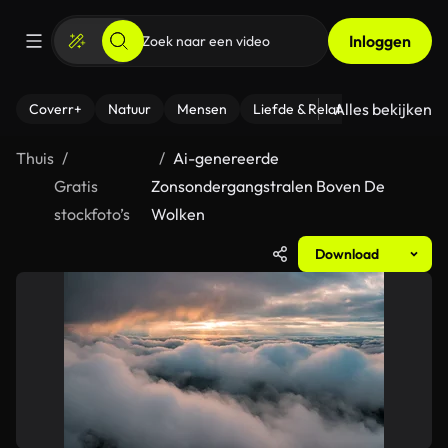
Inloggen
Alles bekijken
Coverr+
Natuur
Mensen
Liefde & Relaties
- Fitness
Thuis
Ai-genereerde
Gratis
Zonsondergangstralen Boven De
stockfoto’s
Wolken
Download