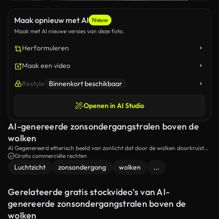
Maak opnieuw met AI
Nieuw
Maak met AI nieuwe versies van deze foto.
Herformuleren
Maak een video
Restyle
Binnenkort beschikbaar
Openen in AI Studio
AI-genereerde zonsondergangstralen boven de
wolken
AI Gegenereerd etherisch beeld van zonlicht dat door de wolken doorkruist
bij zonsondergang, vastgelegd van bovenaf.
Gratis commerciële rechten
Luchtzicht
zonsondergang
wolken
...
Gerelateerde gratis stockvideo’s van AI-
genereerde zonsondergangstralen boven de
wolken