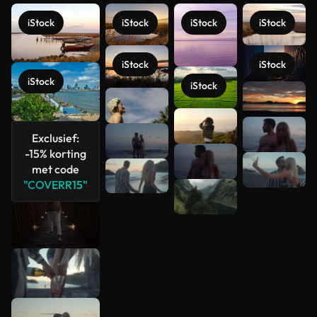
iStock
iStock
iStock
iStock
iStock
iStock
iStock
iStock
Meer
bekijken
Exclusief:
-15% korting
met code
"COVERR15"