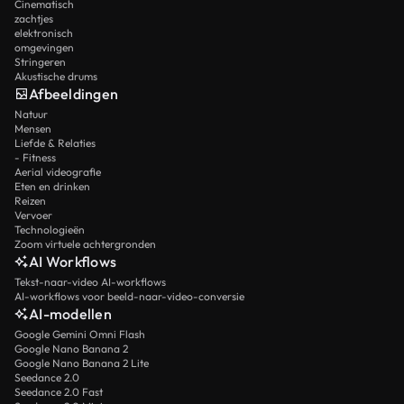
Cinematisch
zachtjes
elektronisch
omgevingen
Stringeren
Akustische drums
Afbeeldingen
Natuur
Mensen
Liefde & Relaties
- Fitness
Aerial videografie
Eten en drinken
Reizen
Vervoer
Technologieën
Zoom virtuele achtergronden
AI Workflows
Tekst-naar-video AI-workflows
AI-workflows voor beeld-naar-video-conversie
AI-modellen
Google Gemini Omni Flash
Google Nano Banana 2
Google Nano Banana 2 Lite
Seedance 2.0
Seedance 2.0 Fast