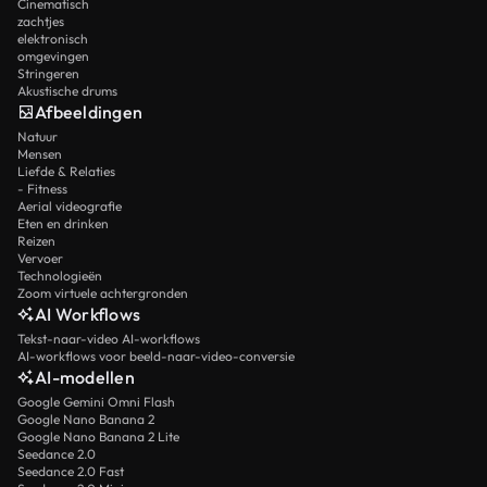
Cinematisch
zachtjes
elektronisch
omgevingen
Stringeren
Akustische drums
Afbeeldingen
Natuur
Mensen
Liefde & Relaties
- Fitness
Aerial videografie
Eten en drinken
Reizen
Vervoer
Technologieën
Zoom virtuele achtergronden
AI Workflows
Tekst-naar-video AI-workflows
AI-workflows voor beeld-naar-video-conversie
AI-modellen
Google Gemini Omni Flash
Google Nano Banana 2
Google Nano Banana 2 Lite
Seedance 2.0
Seedance 2.0 Fast