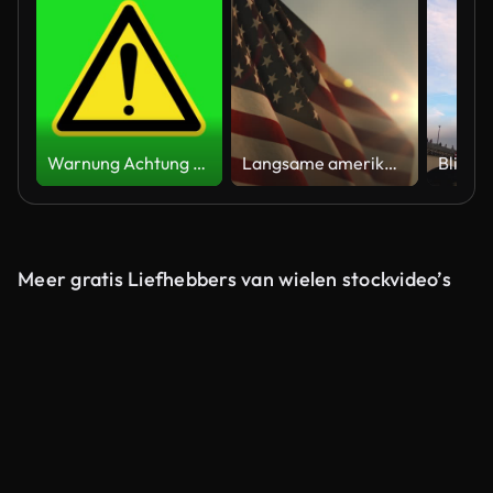
Warnung Achtung gelb gefahrenmeldung Straßenschild 4k grüner Bildschirm Vorsicht Animation
Langsame amerikanische Flagge bei Sonnenuntergang während des Memorial Day in den Vereinigten Staaten
Meer gratis Liefhebbers van wielen stockvideo’s