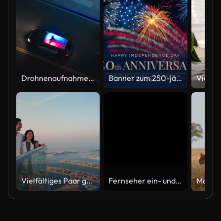
Drohnenaufnahme aus der Luft eines Polizeiautos, das nachts mit eingeschaltetem Licht auf einer Stadtstraße fährt
Banner zum 250-jährigen Jubiläum der USA. 250 Jahre Unabhängigkeit. 4. Juli 2026, US-Unabhängigkeitstag, Video-Grußkarte. US-Flaggen-Feuerwerk auf blauem Himmelshintergrund. Vierter Juli. 4K nahtlose Schleife
Vielfältiges Paar genießt den Sonnenuntergangsblick vom Hochhaus Sky Deck mit Blick auf Palm Jumeirah
Fernseher ein- und ausgeschaltet. TV-Effekt einschalten, TV-Effekt ausschalten. Schalte den LCD-TV-Effekt ein, schalte den TV-Effekt aus. LED-Fernseher an und aus auf schwarzem Hintergrund