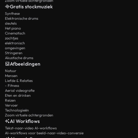
Zoom virtuele achtergronden
Gratis stockmuziek
Synthese
Elektronische drums
sleutels
Het piano
Cinematisch
zachtjes
elektronisch
omgevingen
Stringeren
Akustische drums
Afbeeldingen
Natuur
Mensen
Liefde & Relaties
- Fitness
Aerial videografie
Eten en drinken
Reizen
Vervoer
Technologieën
Zoom virtuele achtergronden
AI Workflows
Tekst-naar-video AI-workflows
AI-workflows voor beeld-naar-video-conversie