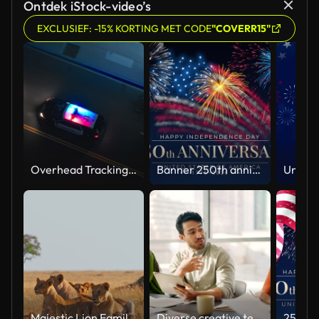
Ontdek iStock-video’s
EXCLUSIEF: -15% KORTING MET CODE
"COVERR15"
Overhead Tracking Drone Shot of a Police Car Driving on a City Street with Lights On at Night
Banner 250th anniversary of the USA. 250 years of independence. 4th of july 2026 usa independence day, video greeting card. US flag fireworks on blue sky background. Fourth of july. 4k seamless loop
Majestic Lion Family Relaxing in Natural Habitat Under Soft Light
Diverse creative team collaborating on a marketing strategy in an office meeting