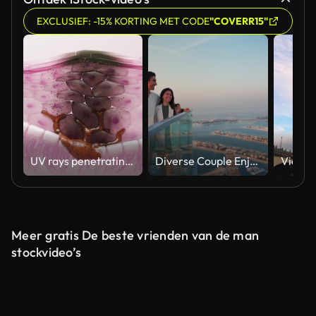
EXCLUSIEF: -15% KORTING MET CODE
"COVERR15"
UV rays penetrating skin for melanin synthesis and melasma 3D animation
Diverse Couple Enjoying Sunset Views from High Rise Sky Deck Overlooking Palm Jumeirah
Meer gratis De beste vrienden van de man
stockvideo’s