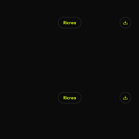
Ricrea
Ricrea