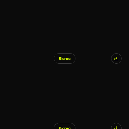
Ricrea
Ricrea