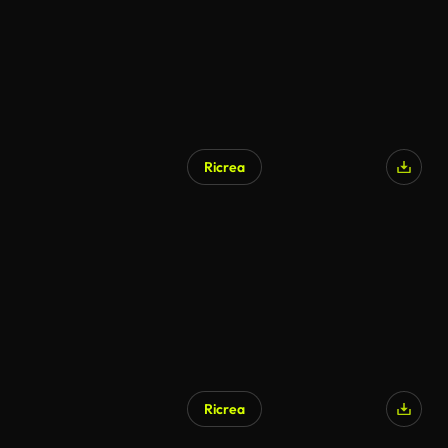
Ricrea
Ricrea