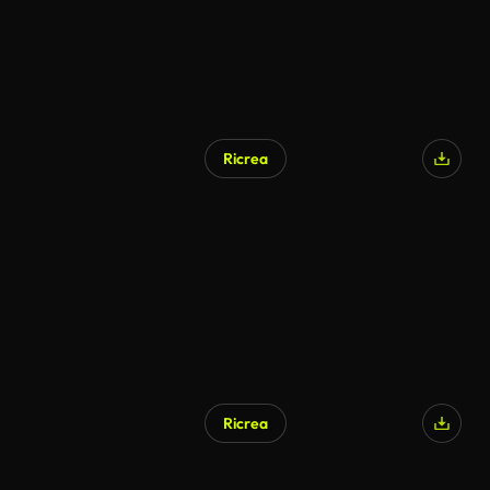
Ricrea
Ricrea