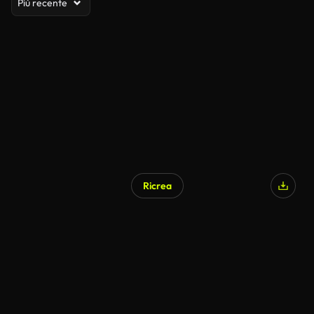
Più recente
Ricrea
Generato da IA