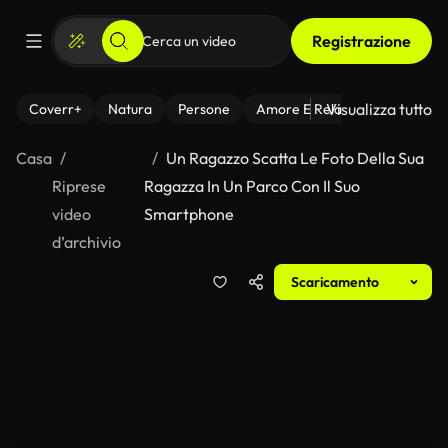
Registrazione
Visualizza tutto
Coverr+
Natura
Persone
Amore E Relazioni
Il Fitnes
Casa
Un Ragazzo Scatta Le Foto Della Sua
Riprese
Ragazza In Un Parco Con Il Suo
video
Smartphone
d’archivio
Scaricamento