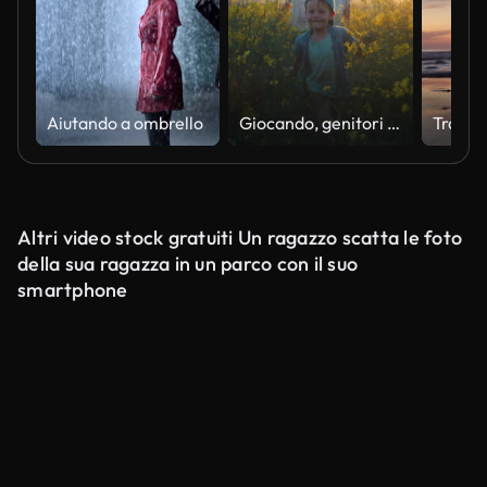
Aiutando a ombrello
Giocando, genitori e bambino in campo di fiori in campagna con cielo al tramonto, libertà o legame. Avventura in famiglia in fattoria con mamma, papà e ragazzo felici camminano nella natura insieme con sorriso, amore e divertimento.
Altri video stock gratuiti Un ragazzo scatta le foto
della sua ragazza in un parco con il suo
smartphone