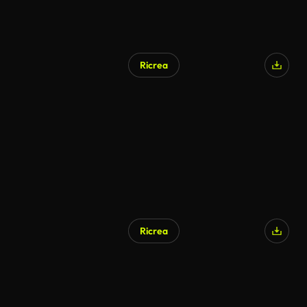
Ricrea
Generato da IA
Ricrea