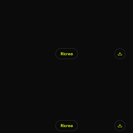
Ricrea
Ricrea