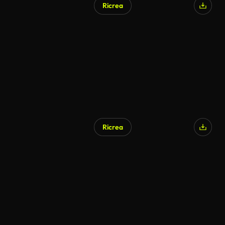
Ricrea
Ricrea