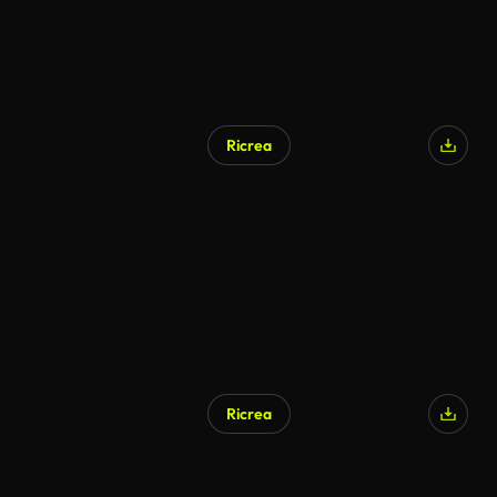
Ricrea
Ricrea