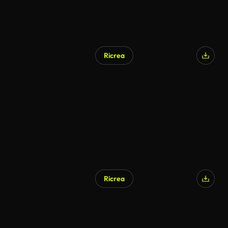
Ricrea
Ricrea