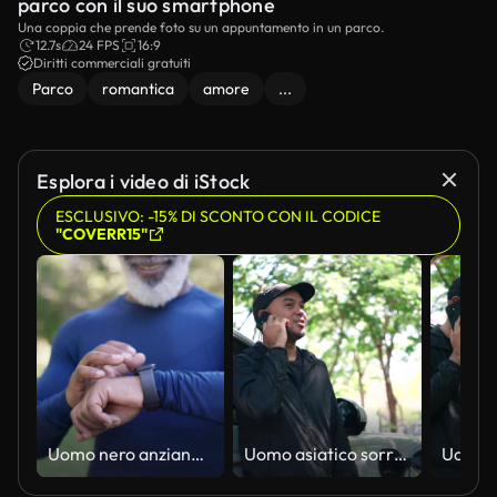
parco con il suo smartphone
Una coppia che prende foto su un appuntamento in un parco.
12.7s
24 FPS
16:9
Diritti commerciali gratuiti
Parco
romantica
amore
...
Esplora i video di iStock
ESCLUSIVO: -15% DI SCONTO CON IL CODICE
"COVERR15"
Uomo nero anziano che controlla l'orologio intelligente durante un allenamento all'aperto nel parco
Uomo asiatico sorridente in abbigliamento sportivo che chiama al cellulare e guarda il suo orologio vicino a un veicolo elettrico in carica all'aperto. Tecnologia intelligente e concetto di trasporto ecologico. Tiro verticale