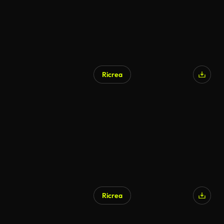
Ricrea
Ricrea