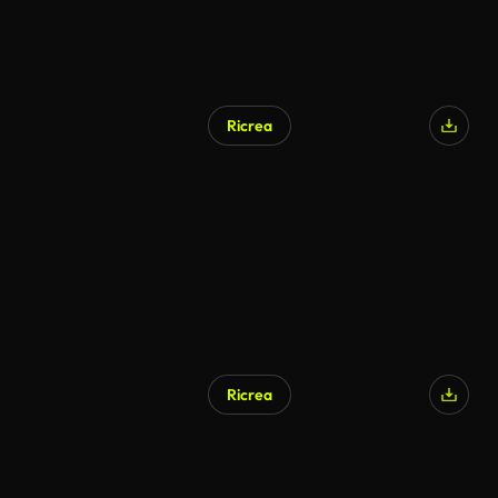
Ricrea
Ricrea