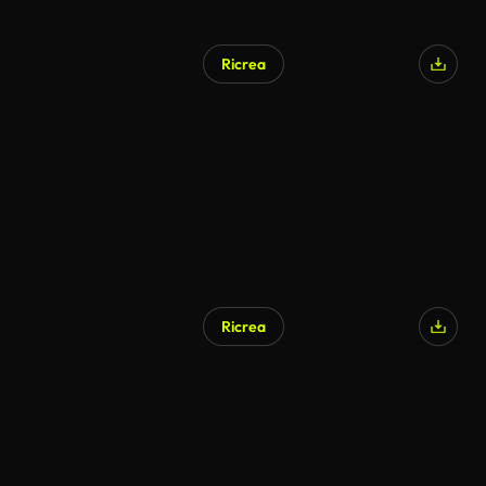
Ricrea
Generato da IA
Ricrea
Generato da IA