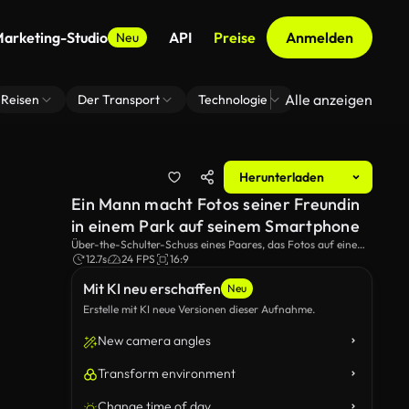
arketing-Studio
API
Preise
Anmelden
Neu
Alle anzeigen
Reisen
Der Transport
Technologie
Zoom Virtuelle H
Herunterladen
Ein Mann macht Fotos seiner Freundin
in einem Park auf seinem Smartphone
Über-the-Schulter-Schuss eines Paares, das Fotos auf einem
Date in einem Stadtpark macht.
12.7s
24 FPS
16:9
Mit KI neu erschaffen
Neu
Erstelle mit KI neue Versionen dieser Aufnahme.
New camera angles
Transform environment
Change time of day