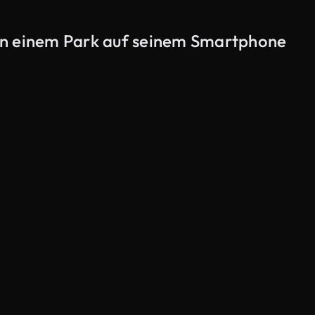
Al
 in einem Park auf seinem Smartphone
KI-generiert