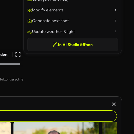
Modify elements
Generate next shot
Update weather & light
In AI Studio öffnen
iden
Nutzungsrechte