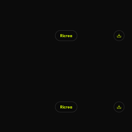
Ricrea
Ricrea