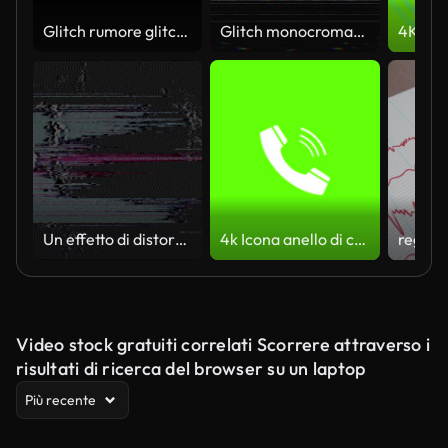
Glitch rumore glitch effetto rumore statico televisione VFX pacchetto. Effetti video visivi strisce sfondo
Glitch monocromatico con linee orizzontali e imitazione TV retrò.
Un effetto di distorsione glitch e multicolore con rumore, ideale per aggiungere un'estetica retrò o rotta dello schermo TV.
4k Icona anello di chiamata in arrivo sfondo Sfondo Schermo verde Animazione dell'icona della telefonata.
Video stock gratuiti correlati Scorrere attraverso i
risultati di ricerca del browser su un laptop
Più recente