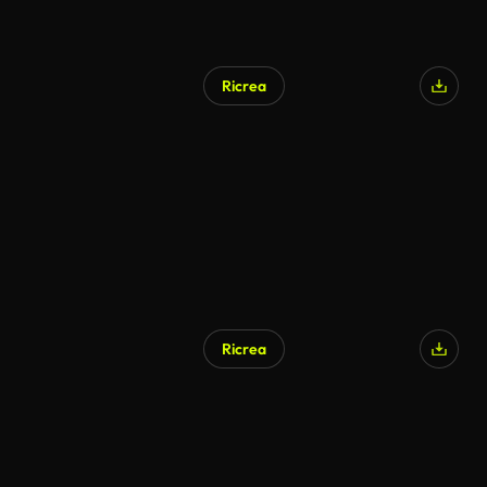
Ricrea
Ricrea