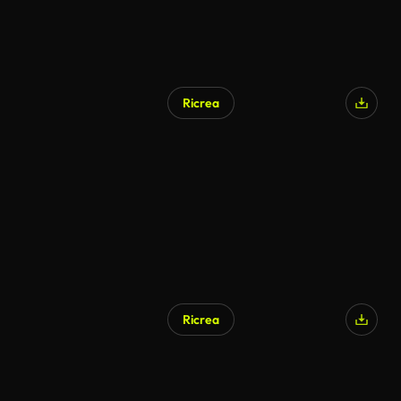
Ricrea
Ricrea