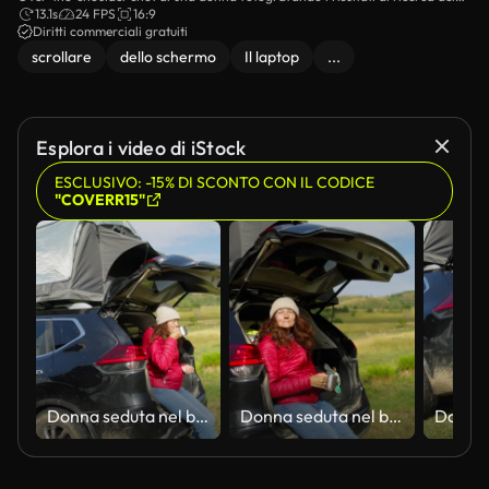
browser su uno schermo del laptop con il suo smartphone.
13.1s
24 FPS
16:9
Diritti commerciali gratuiti
scrollare
dello schermo
Il laptop
...
Esplora i video di iStock
ESCLUSIVO: -15% DI SCONTO CON IL CODICE
"COVERR15"
Donna seduta nel bagagliaio aperto di un SUV con tenda sul tetto
Donna seduta nel bagagliaio aperto di un SUV con tenda sul tetto