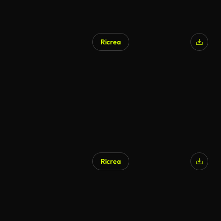
Ricrea
Ricrea