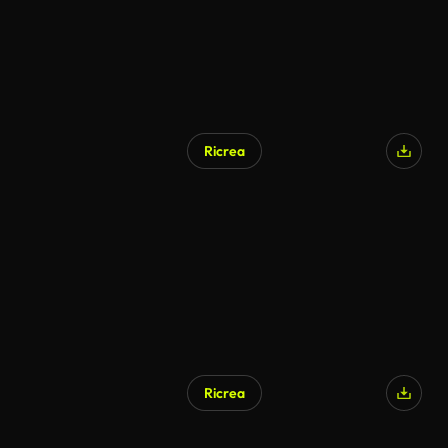
Ricrea
Ricrea