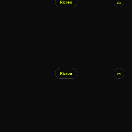
Ricrea
Generato da IA
Ricrea
Generato da IA