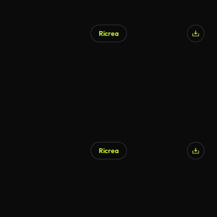
Ricrea
Ricrea