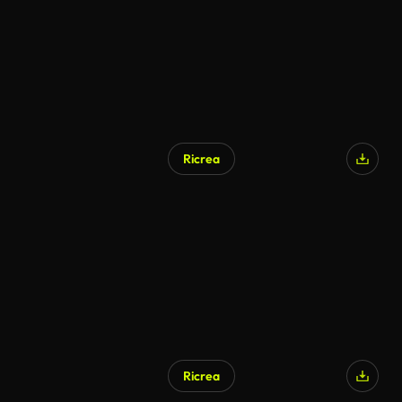
Ricrea
Ricrea