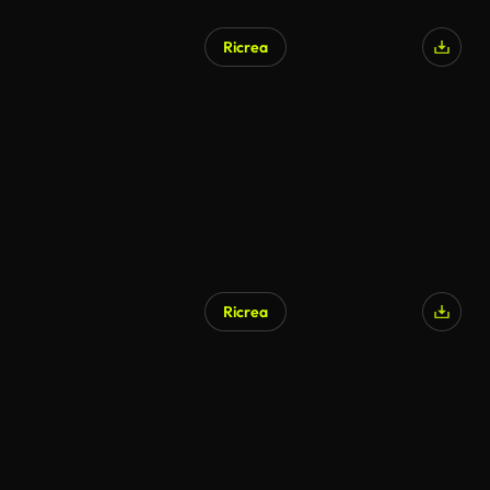
Ricrea
Ricrea
Generato da IA