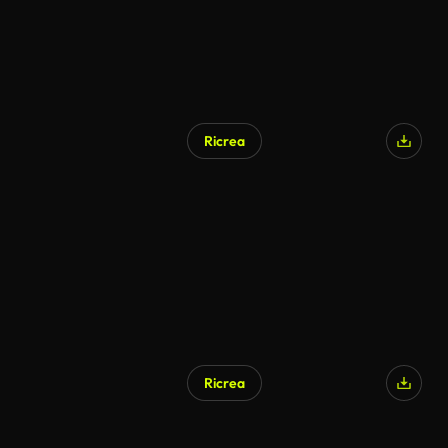
Ricrea
Ricrea