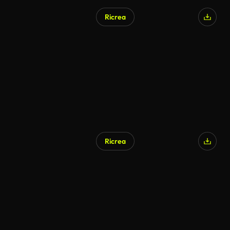
Ricrea
Ricrea