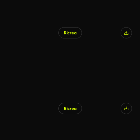
Ricrea
Ricrea