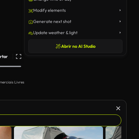
Modify elements
Generate next shot
Update weather & light
Abrir no AI Studio
rtar
merciais Livres