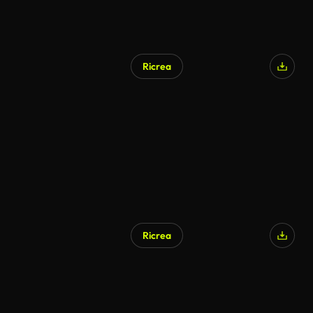
Ricrea
Ricrea