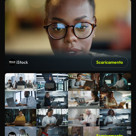
iStock
Scaricamento
iStock
Scaricamento