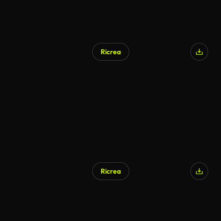
Ricrea
Ricrea