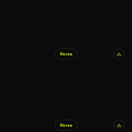
Ricrea
Ricrea