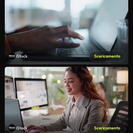
iStock
Scaricamento
iStock
Scaricamento