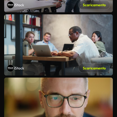
iStock
Scaricamento
iStock
Scaricamento