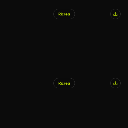
Ricrea
Ricrea