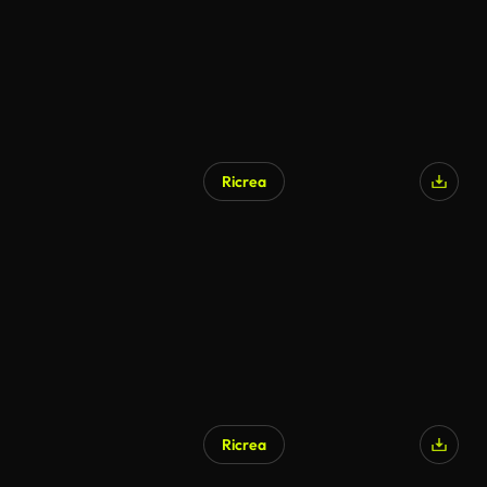
Ricrea
Ricrea