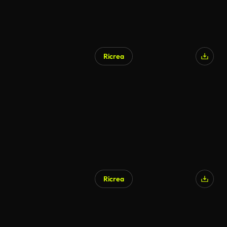
Ricrea
Ricrea