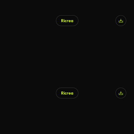
Ricrea
Ricrea