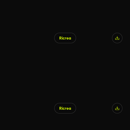
Ricrea
Ricrea