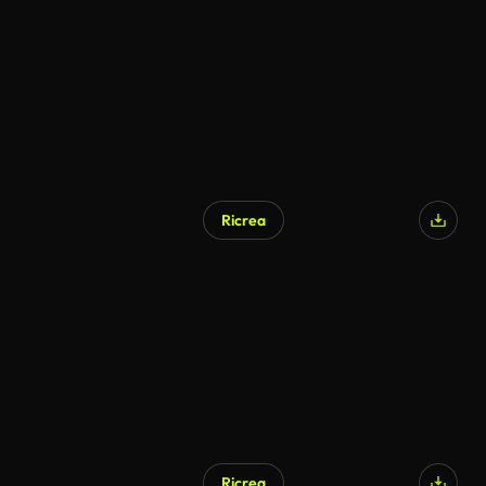
Ricrea
Ricrea