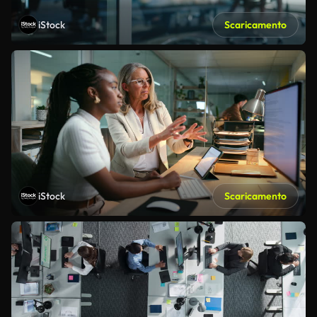
iStock
Scaricamento
iStock
Scaricamento