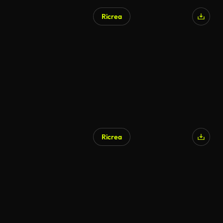
Ricrea
Ricrea