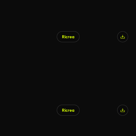
Ricrea
Ricrea