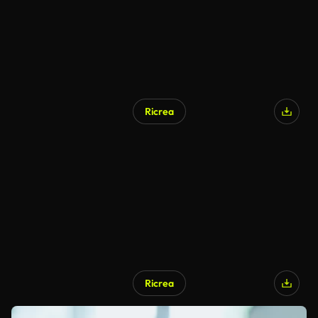
Ricrea
Ricrea