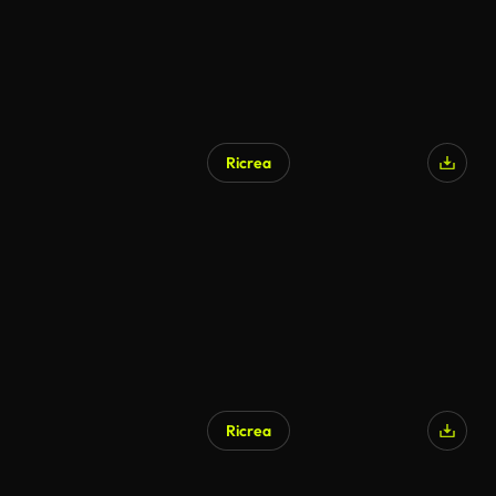
Ricrea
Ricrea