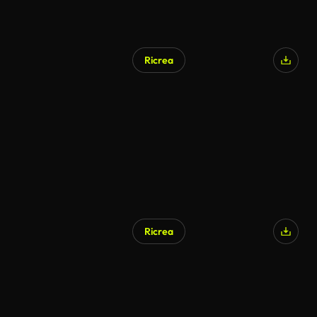
Ricrea
Ricrea