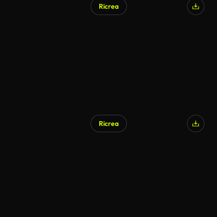
Ricrea
Ricrea