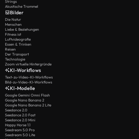
Strings
Akustische Trommel
Bilder
Die Natur
Menschen
Liebe & Beziehungen
Fitness ist
Luftvideografie
Essen & Trinken
Reisen
Der Transport
Technologie
Zoom virtuelle Hintergründe
KI-Workflows
Text-zu-Video-KI-Workflows
Bild-zu-Video-KI-Workflows
KI-Modelle
Google Gemini Omni Flash
Google Nano Banana 2
Google Nano Banana 2 Lite
Seedance 2.0
Seedance 2.0 Fast
Seedance 2.0 Mini
Happy Horse 1.1
Seedream 5.0 Pro
Seedream 5.0 Lite