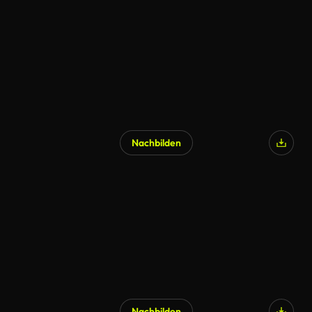
Nachbilden
KI-generiert
Nachbilden