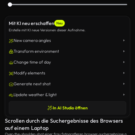
Mit KI neu erschaffen
Neu
Erstelle mit KI neue Versionen dieser Aufnahme.
New camera angles
Transform environment
Change time of day
Modify elements
Generate next shot
Update weather & light
In AI Studio öffnen
Scrollen durch die Suchergebnisse des Browsers
auf einem Laptop
Over-the-shoulder-shot einer frau fotografieren browser-suchergebnisse auf