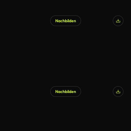
Nachbilden
Nachbilden