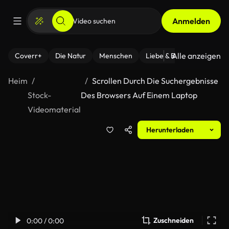
Anmelden
Alle anzeigen
Coverr+
Die Natur
Menschen
Liebe & Beziehungen
F
Heim
Scrollen Durch Die Suchergebnisse
Stock-
Des Browsers Auf Einem Laptop
Videomaterial
Herunterladen
Zuschneiden
0:00 / 0:00