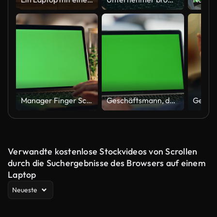
Manager Finger Scrollen Chromakey Laptop Touchpad Arbeiten Nacht zu Hause Nahaufnahme
Geschäftsmann, der Greenscreen-Laptop-Hotellobby aus nächster Nähe beobachtet. Mann hat Videoanruf
Verwandte kostenlose Stockvideos von Scrollen
durch die Suchergebnisse des Browsers auf einem
Laptop
Neueste