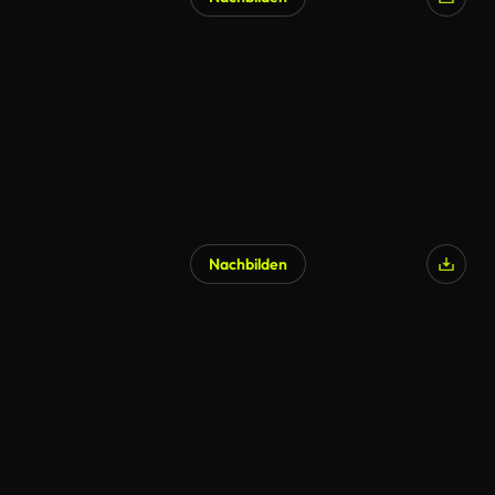
Nachbilden