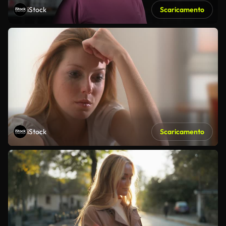
iStock
Scaricamento
iStock
Scaricamento