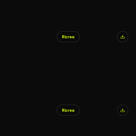
Ricrea
Ricrea