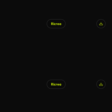
Ricrea
Ricrea