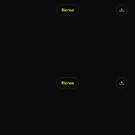
Ricrea
Ricrea