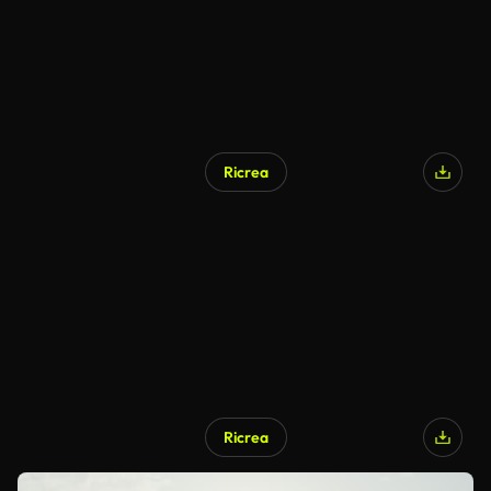
Ricrea
Ricrea