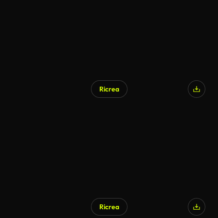
Ricrea
Ricrea