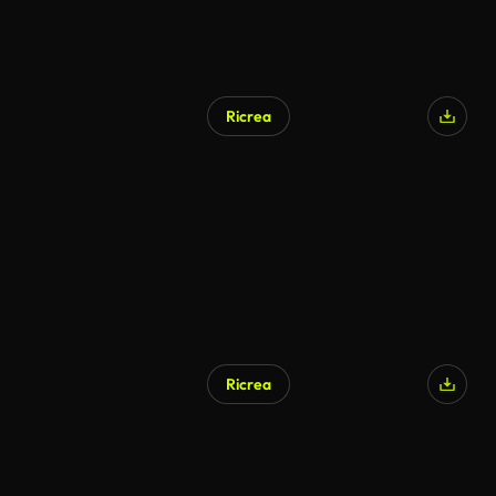
Ricrea
Ricrea