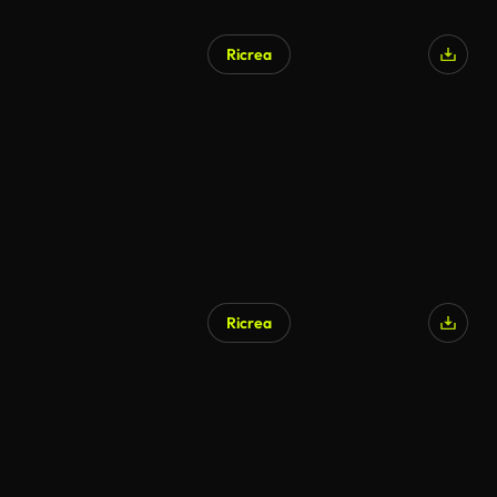
Ricrea
Ricrea