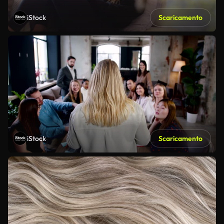
iStock
Scaricamento
iStock
Scaricamento