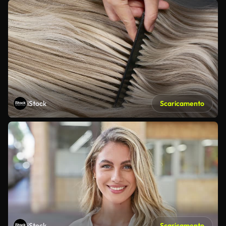
iStock
Scaricamento
iStock
Scaricamento