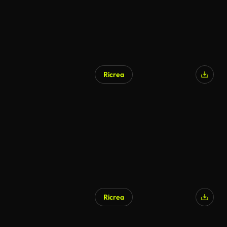
Ricrea
Ricrea