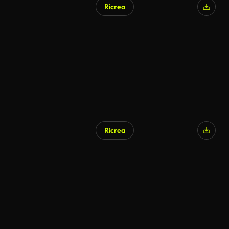
Ricrea
Ricrea