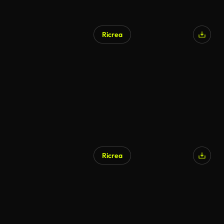
Ricrea
Ricrea