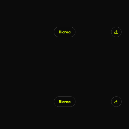
Ricrea
Ricrea