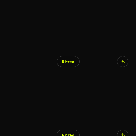
Ricrea
Ricrea