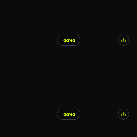
Ricrea
Ricrea