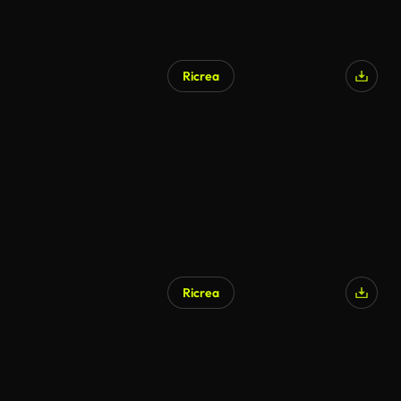
Ricrea
Ricrea