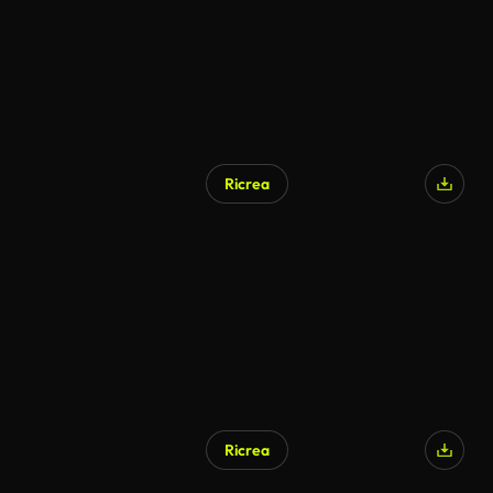
Ricrea
Ricrea