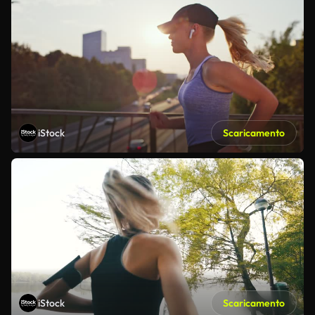
iStock
Scaricamento
iStock
Scaricamento