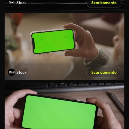
iStock
Scaricamento
iStock
Scaricamento