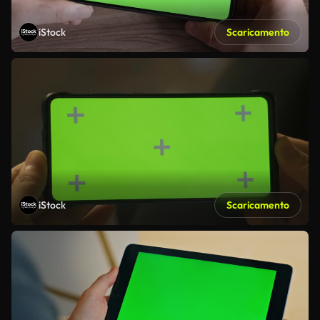
iStock
Scaricamento
iStock
Scaricamento