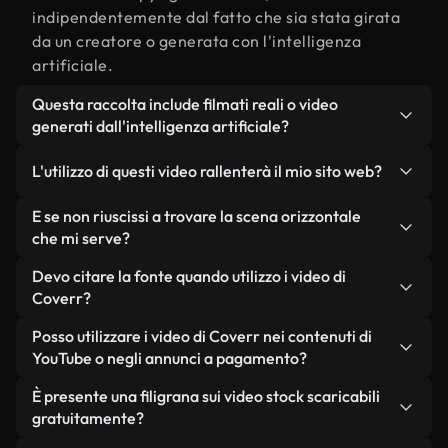
indipendentemente dal fatto che sia stata girata
da un creatore o generata con l'intelligenza
artificiale.
Questa raccolta include filmati reali o video
generati dall'intelligenza artificiale?
Entrambe. Si tratta di una libreria ibrida composta
L'utilizzo di questi video rallenterà il mio sito web?
da filmati reali, girati da persone, relativi a
orizzontale, e da video generati dall'intelligenza
Non se scegli le nostre versioni ottimizzate.
E se non riuscissi a trovare la scena orizzontale
artificiale. Ogni video è chiaramente etichettato,
Offriamo formati leggeri e pronti per il web,
che mi serve?
così saprai sempre cosa stai utilizzando.
progettati per l'utilizzo in background, che
Puoi crearne uno all'istante utilizzando Coverr AI
Devo citare la fonte quando utilizzo i video di
mantengono alta la qualità, riducono al minimo i
Studio. Ti basta descrivere la scena, ad esempio
Coverr?
tempi di caricamento e migliorano parametri
"orizzontale al tramonto", e lo Studio genererà in
come LCP.
Non è richiesto alcun riconoscimento dell'autore.
Posso utilizzare i video di Coverr nei contenuti di
pochi secondi un video personalizzato in
Tutti i video presenti nella nostra libreria sono
YouTube o negli annunci a pagamento?
conformità con i nostri standard di licenza.
esenti da diritti d'autore e possono essere utilizzati
Sì. Tutti i filmati di Coverr possono essere utilizzati
È presente una filigrana sui video stock scaricabili
senza citare il creatore, sebbene sia sempre
in video monetizzati su YouTube, promozioni sui
gratuitamente?
gradito.
social media e annunci pubblicitari per i clienti, a