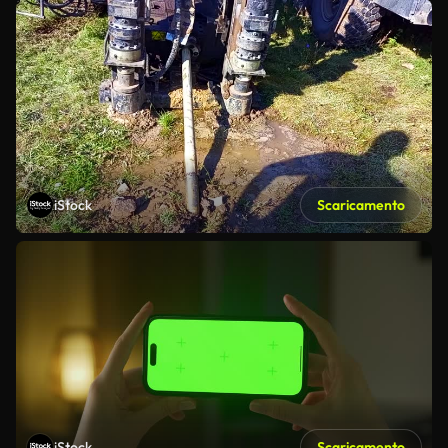
iStock
Scaricamento
iStock
Scaricamento