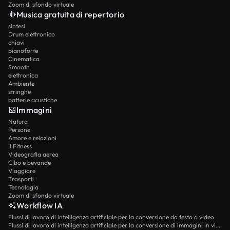
Zoom di sfondo virtuale
Musica gratuita di repertorio
sintesi
Drum elettronico
chiavi
pianoforte
Cinematica
Smooth
elettronica
Ambiente
stringhe
batterie acustiche
Immagini
Natura
Persone
Amore e relazioni
Il Fitness
Videografia aerea
Cibo e bevande
Viaggiare
Trasporti
Tecnologia
Zoom di sfondo virtuale
Workflow IA
Flussi di lavoro di intelligenza artificiale per la conversione da testo a video
Flussi di lavoro di intelligenza artificiale per la conversione di immagini in video