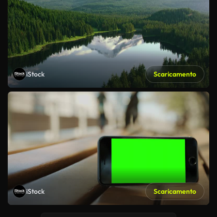
iStock
Scaricamento
iStock
Scaricamento