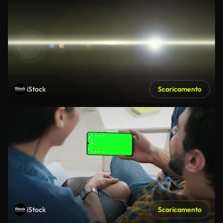
iStock
Scaricamento
iStock
Scaricamento