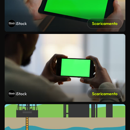
iStock
Scaricamento
iStock
Scaricamento