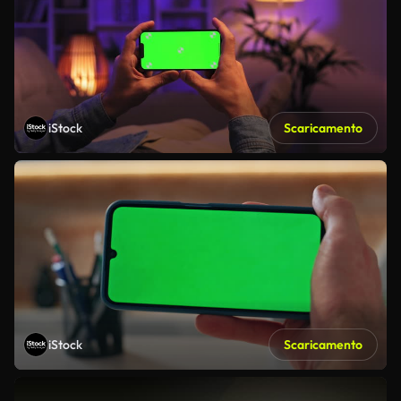
iStock
Scaricamento
iStock
Scaricamento