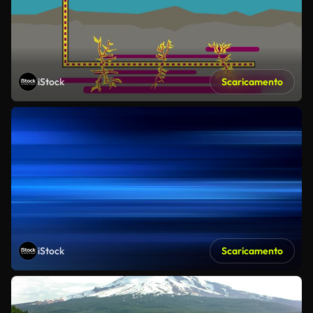
iStock
Scaricamento
iStock
Scaricamento