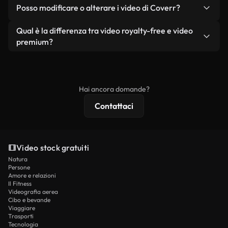
No. Nessuno dei nostri video gratuiti, siano essi
condizione che non si rivendano o ridistribuiscano
Posso modificare o alterare i video di Coverr?
reali o generati dall'intelligenza artificiale, include
i filmati stessi come prodotto a sé stante.
filigrane. Avrai a disposizione filmati puliti e pronti
Sì. Siete liberi di tagliare, ritagliare o remixare i
Qual è la differenza tra video royalty-free e video
all'uso.
nostri video. Assicuratevi solo che il prodotto
premium?
finale rispetti la nostra licenza e non venga
I video royalty-free includono i diritti commerciali,
ridistribuito come contenuto stock non riprodotto.
mentre i contenuti premium includono filmati
esclusivi, risoluzione 4K e protezioni di licenza
Hai ancora domande?
estese.
Contattaci
Video stock gratuiti
Natura
Persone
Amore e relazioni
Il Fitness
Videografia aerea
Cibo e bevande
Viaggiare
Trasporti
Tecnologia