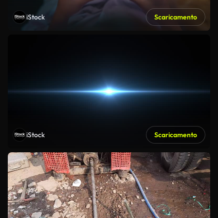
iStock
Scaricamento
iStock
Scaricamento