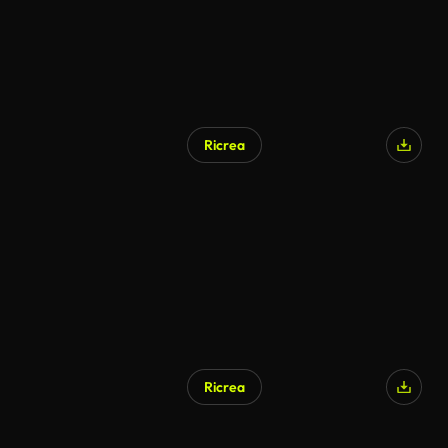
Ricrea
Ricrea