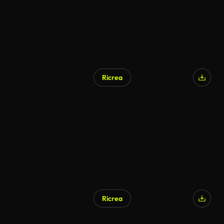
Ricrea
Ricrea