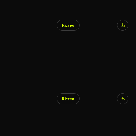
Ricrea
Ricrea