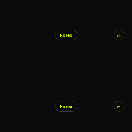
Ricrea
Ricrea