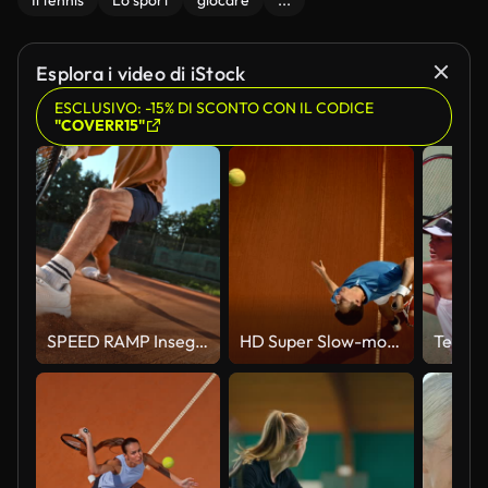
Il tennis
Lo sport
giocare
...
Esplora i video di iStock
ESCLUSIVO: -15% DI SCONTO CON IL CODICE
"COVERR15"
SPEED RAMP Inseguimento dinamico del colpo perfetto sul campo da tennis
HD Super Slow-motion: Giocatore di Tennis sul campo di argilla vacanza