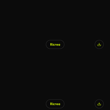
Ricrea
Ricrea