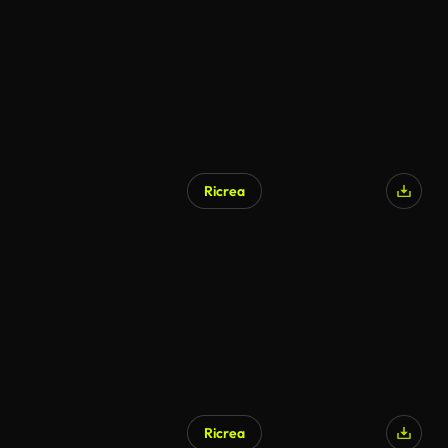
Ricrea
Ricrea