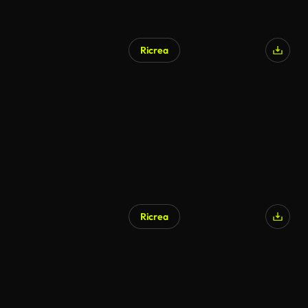
Ricrea
Ricrea