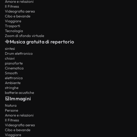
Amore e relazioni
Il Fitness
Videografia aerea
Cibo e bevande
Viaggiare
Trasporti
Tecnologia
Zoom di sfondo virtuale
Musica gratuita di repertorio
sintesi
Drum elettronico
chiavi
pianoforte
Cinematica
Smooth
elettronica
Ambiente
stringhe
batterie acustiche
Immagini
Natura
Persone
Amore e relazioni
Il Fitness
Videografia aerea
Cibo e bevande
Viaggiare