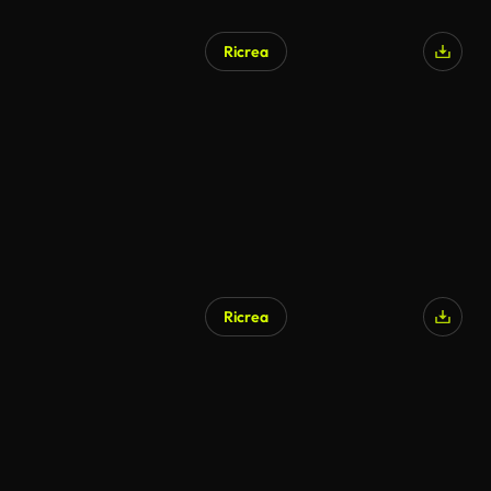
Ricrea
Ricrea
Generato da IA