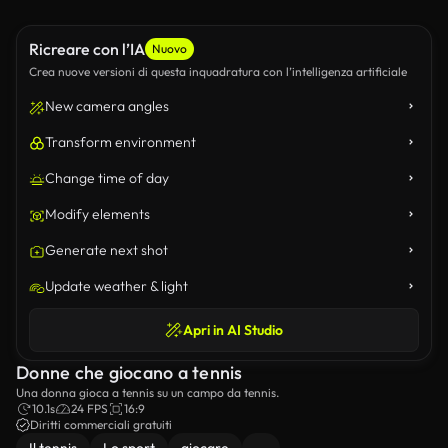
Ricreare con l’IA
Nuovo
Crea nuove versioni di questa inquadratura con l’intelligenza artificiale
New camera angles
Transform environment
Change time of day
Modify elements
Generate next shot
Update weather & light
Apri in AI Studio
Donne che giocano a tennis
Una donna gioca a tennis su un campo da tennis.
10.1s
24 FPS
16:9
Diritti commerciali gratuiti