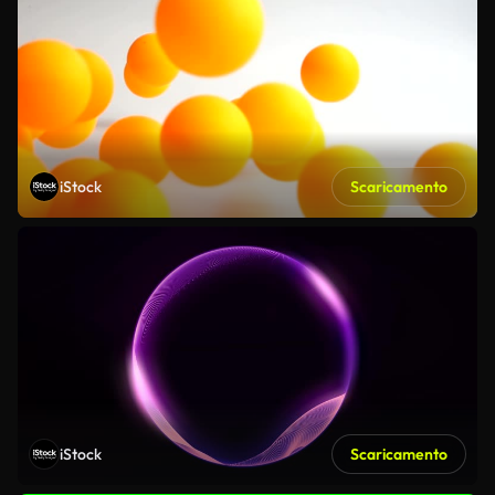
iStock
Scaricamento
iStock
Scaricamento