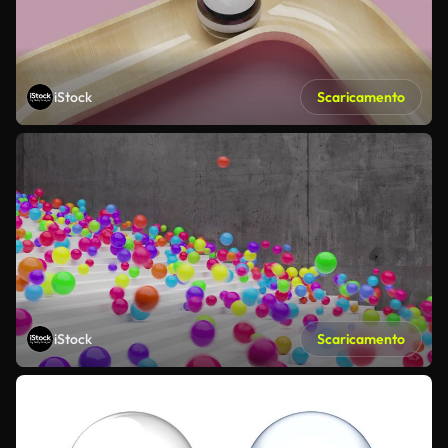
iStock
Scaricamento
iStock
Scaricamento