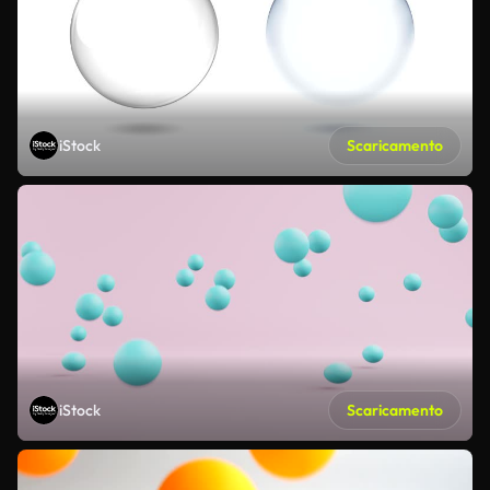
iStock
Scaricamento
iStock
Scaricamento