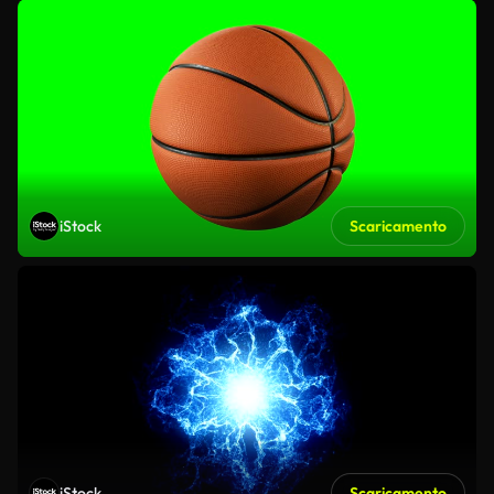
iStock
Scaricamento
iStock
Scaricamento