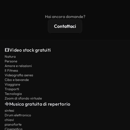
ridistribuito come contenuto stock non riprodotto.
mentre i contenuti premium includono filmati
esclusivi, risoluzione 4K e protezioni di licenza
Hai ancora domande?
estese.
Contattaci
Video stock gratuiti
Natura
Persone
Amore e relazioni
Il Fitness
Videografia aerea
Cibo e bevande
Viaggiare
Trasporti
Tecnologia
Zoom di sfondo virtuale
Musica gratuita di repertorio
sintesi
Drum elettronico
chiavi
pianoforte
Cinematica