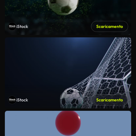
iStock
Scaricamento
iStock
Scaricamento