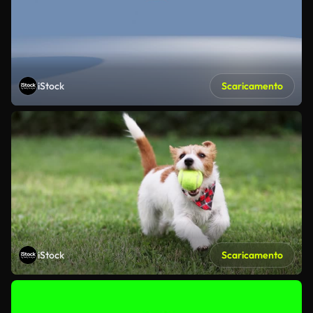
iStock
Scaricamento
iStock
Scaricamento