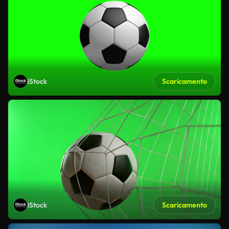
iStock
Scaricamento
iStock
Scaricamento