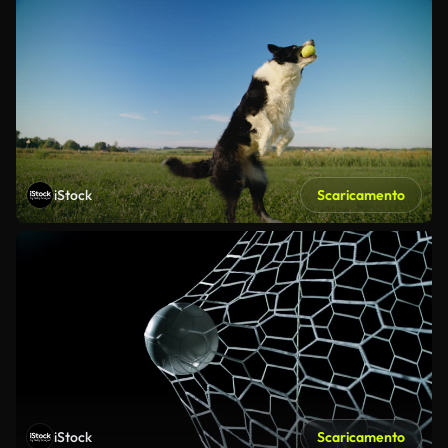
iStock
Scaricamento
iStock
Scaricamento