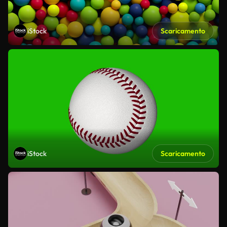
iStock
Scaricamento
iStock
Scaricamento