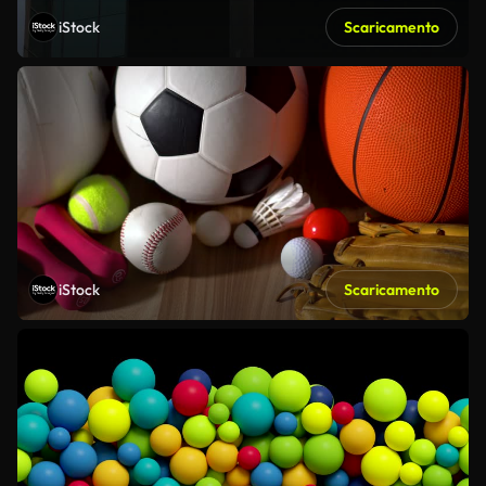
iStock
Scaricamento
iStock
Scaricamento