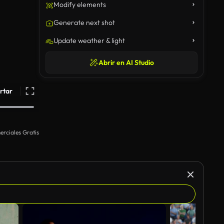
Modify elements
Generate next shot
Update weather & light
Abrir en AI Studio
rtar
rciales Gratis