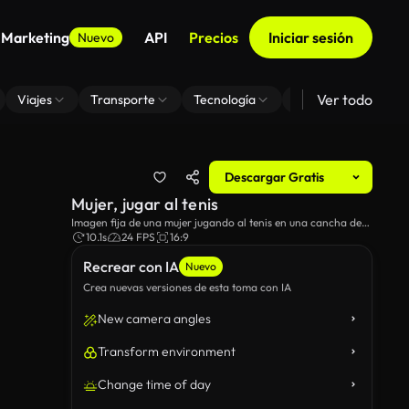
 Marketing
API
Precios
Iniciar sesión
Nuevo
Ver todo
Viajes
Transporte
Tecnología
Zoom De Fondo Virt
Descargar Gratis
Mujer, jugar al tenis
Imagen fija de una mujer jugando al tenis en una cancha de
tenis.
10.1s
24 FPS
16:9
Recrear con IA
Nuevo
Crea nuevas versiones de esta toma con IA
New camera angles
Transform environment
Change time of day