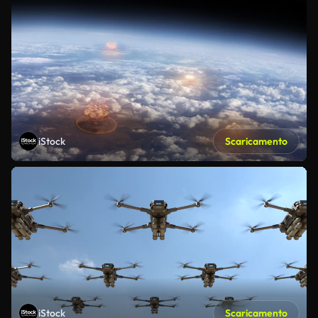
iStock
Scaricamento
iStock
Scaricamento