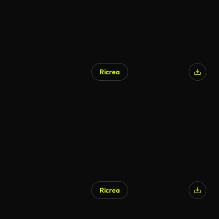
Ricrea
Ricrea