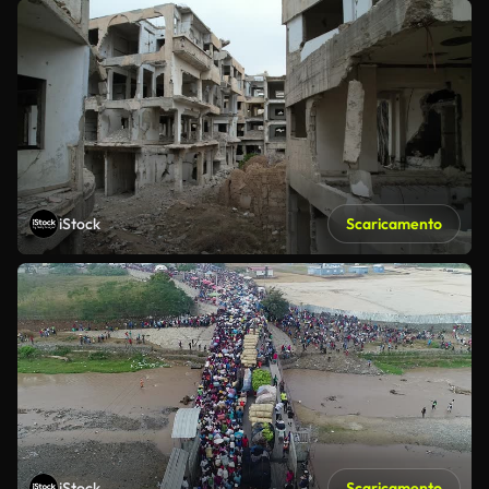
iStock
Scaricamento
iStock
Scaricamento