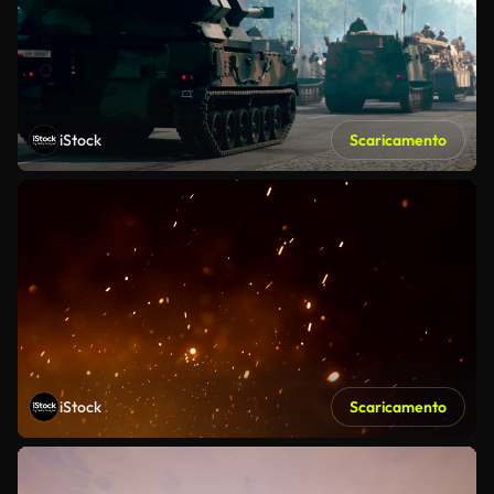
iStock
Scaricamento
iStock
Scaricamento