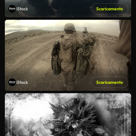
iStock
Scaricamento
iStock
Scaricamento