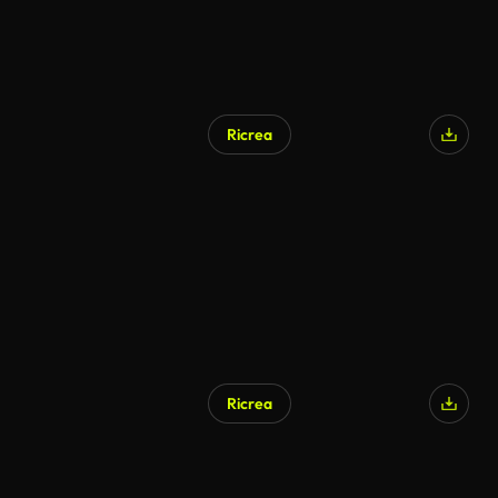
Ricrea
Ricrea