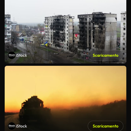
iStock
Scaricamento
iStock
Scaricamento