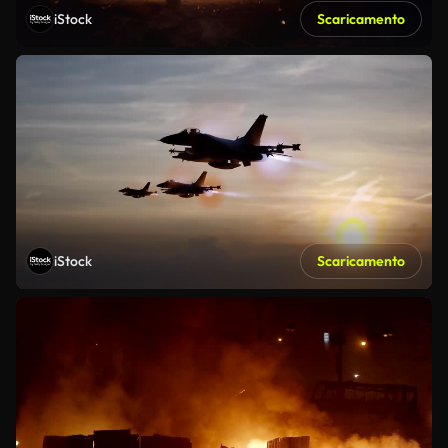
iStock
Scaricamento
iStock
Scaricamento