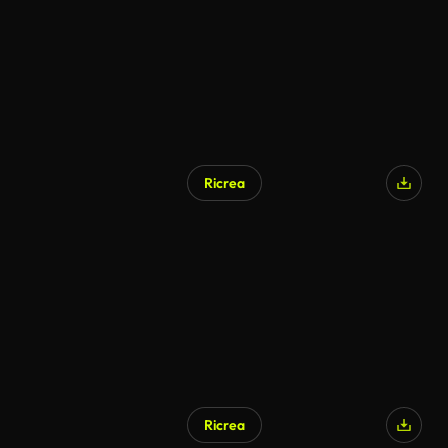
Ricrea
Ricrea