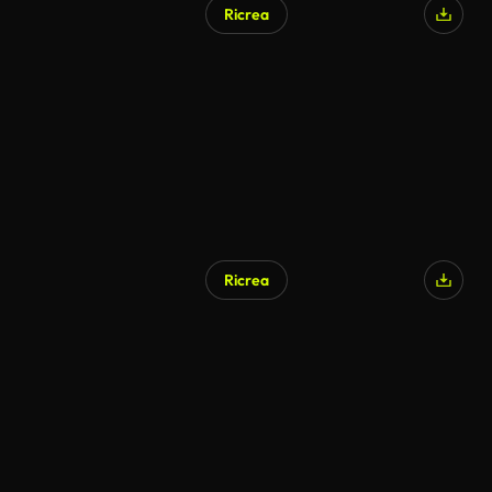
Ricrea
Ricrea