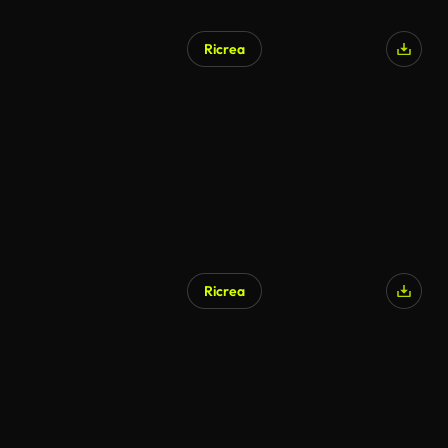
Ricrea
Ricrea