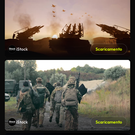
iStock
Scaricamento
iStock
Scaricamento