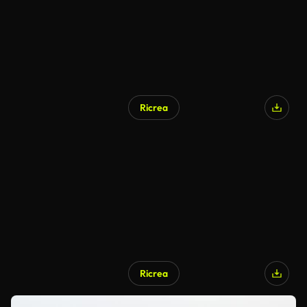
Ricrea
Ricrea