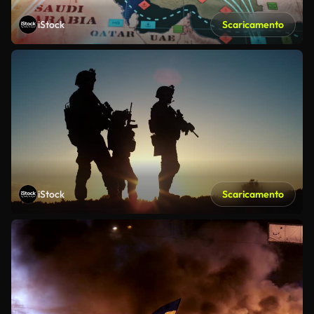
iStock
Scaricamento
iStock
Scaricamento