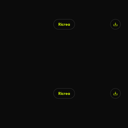
Ricrea
Ricrea