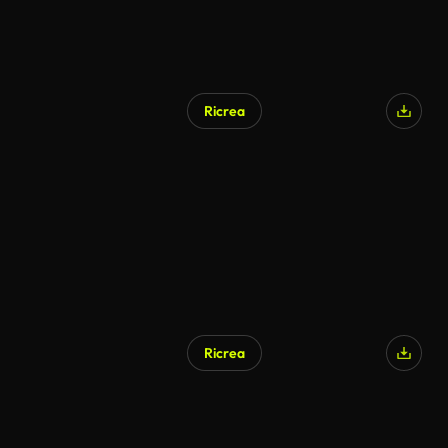
Ricrea
Ricrea