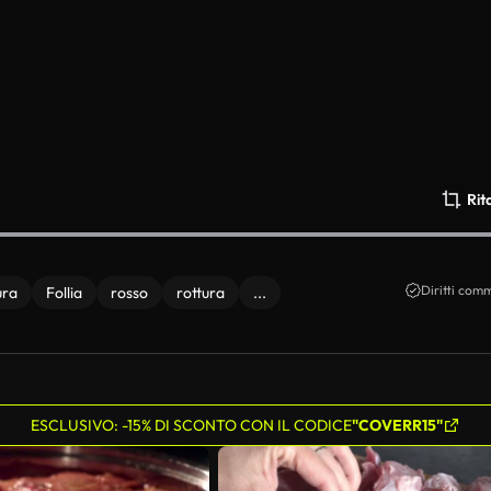
Rit
Diritti comm
ura
Follia
rosso
rottura
...
ESCLUSIVO: -15% DI SCONTO CON IL CODICE
"COVERR15"