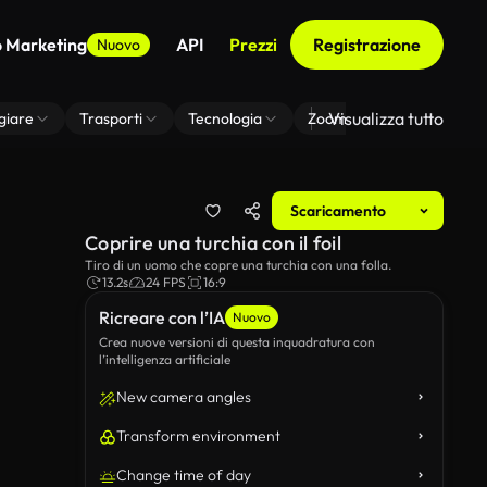
o Marketing
API
Prezzi
Registrazione
Nuovo
Visualizza tutto
giare
Trasporti
Tecnologia
Zoom Di Sfondo Virtuale
Scaricamento
Coprire una turchia con il foil
Tiro di un uomo che copre una turchia con una folla.
13.2s
24 FPS
16:9
Ricreare con l’IA
Nuovo
Crea nuove versioni di questa inquadratura con
l’intelligenza artificiale
New camera angles
Transform environment
Change time of day