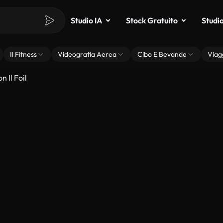
Studio IA
Stock Gratuito
Studi
Il Fitness
Videografia Aerea
Cibo E Bevande
Viag
 Il Foil