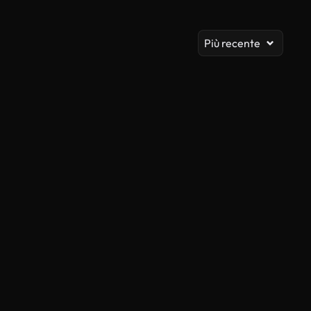
Vis
Più recente
Generato da IA