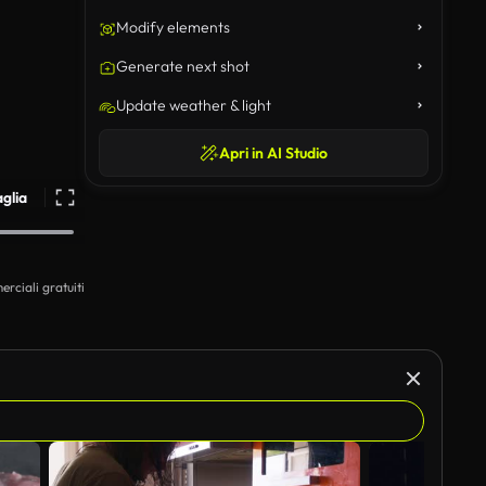
Modify elements
Generate next shot
Update weather & light
Apri in AI Studio
aglia
erciali gratuiti