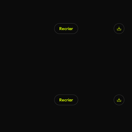
Recriar
Recriar