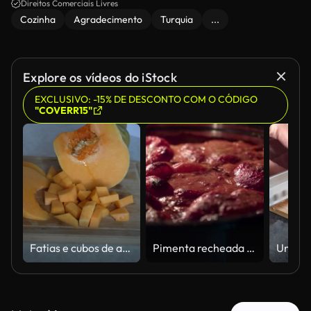
Direitos Comerciais Livres
Cozinha
Agradecimento
Turquia
...
Explore os vídeos do iStock
EXCLUSIVO: -15% DE DESCONTO COM O CÓDIGO
"COVERR15"
Fatias e cubos de abóbora recém-cortados em uma tábua de madeira
Pimenta recheada quente cozinhando em molho de tomate rico no forno para jantar caseiro de reconforto