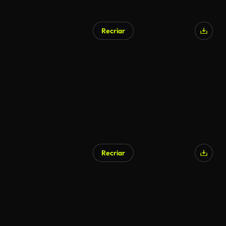
Recriar
Recriar