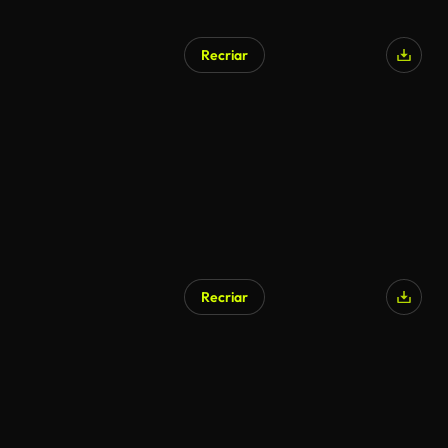
Recriar
Recriar