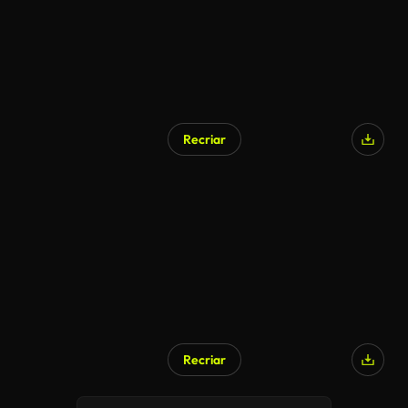
Recriar
Recriar