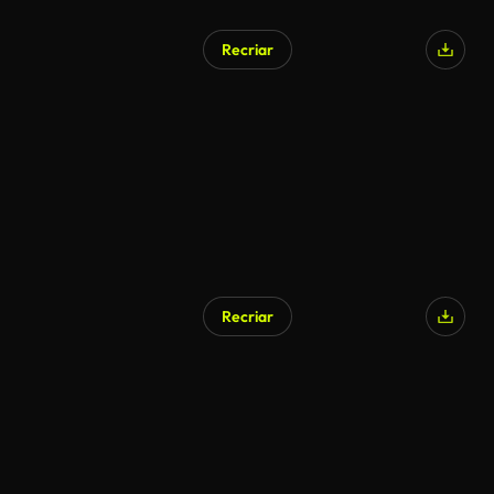
Recriar
Recriar