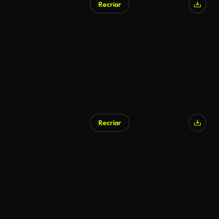
Recriar
Recriar