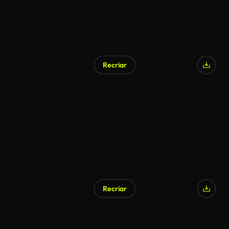
Recriar
Recriar