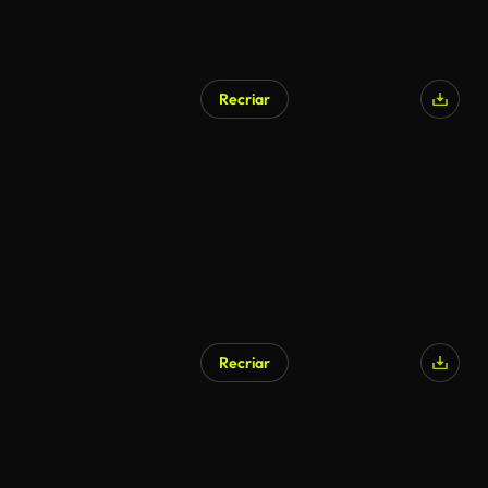
Recriar
Recriar