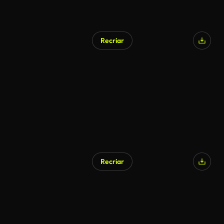
Recriar
Recriar