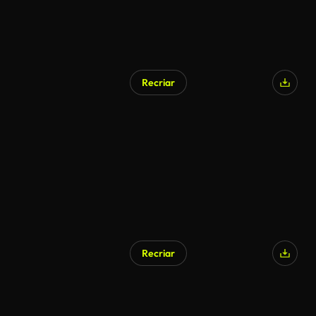
Recriar
Recriar