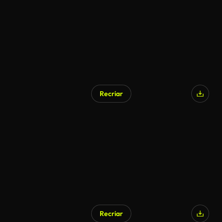
Recriar
Gerado por IA
Recriar