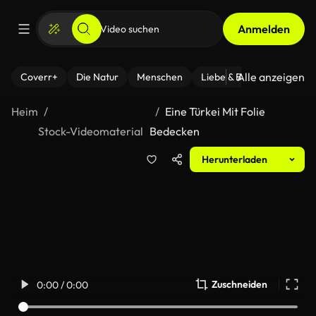
Anmelden
Alle anzeigen
Coverr+
Die Natur
Menschen
Liebe & Beziehungen
F
Heim
Eine Türkei Mit Folie
Stock-Videomaterial
Bedecken
Herunterladen
Zuschneiden
0:00 / 0:00