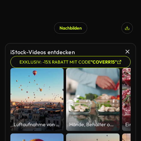
Nachbilden
iStock-Videos entdecken
EXKLUSIV: -15% RABATT MIT CODE
"COVERR15"
Luftaufnahme von bunten Heißluftballons in Kappadokien, Türkei, fliegen am Himmel über einem Bergtal bei sommerlichem Sonnenaufgang. Die leuchtenden Ballons steigen anmutig über das Tal, Göreme.
Hände, Behälter oder Verpackung von Lebensmitteln zum Kochen von Salat, Meal Prep oder veganer Ernährung in der Küche. Gesundes Gemüse, Haus- oder Brotdose zur Aufbewahrung, natürliche Zutaten oder Person mit Bio-Pilzen aus nächster Nähe