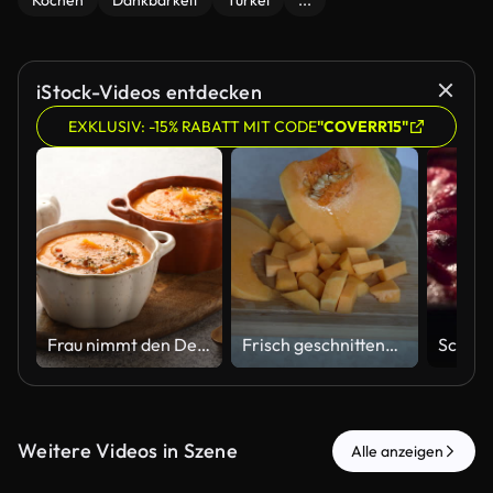
Kochen
Dankbarkeit
Türkei
...
iStock-Videos entdecken
EXKLUSIV: -15% RABATT MIT CODE
"COVERR15"
Frau nimmt den Deckel von der Schüssel mit leckerer Kürbiscremesuppe am grauen Tisch, Nahaufnahme
Frisch geschnittene Kürbisscheiben und -würfel auf einem Holzbrett
Weitere Videos in Szene
Alle anzeigen