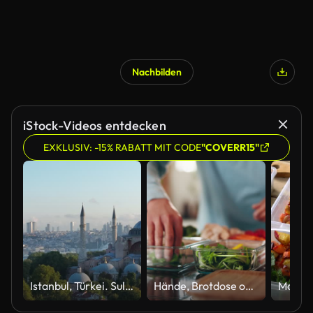
Nachbilden
iStock-Videos entdecken
EXKLUSIV: -15% RABATT MIT CODE
"COVERR15"
Istanbul, Türkei. Sultanahmet-Gebiet mit der Blauen Moschee und der Hagia Sophia mit einem Goldenen Horn und einer Bosporus-Brücke im Hintergrund bei Sonnenaufgang.
Hände, Brotdose oder Verpacken von Lebensmitteln zum Kochen von Salat, Meal Prep oder veganer Ernährung in der Küche. Gesundes Gemüse, zu Hause oder Behälter zur Lagerung, natürliche Zutaten oder Person mit Bio-Diät Nahaufnahme