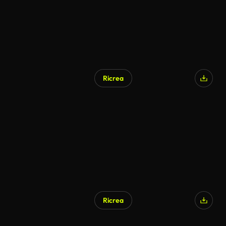
Ricrea
Generato da IA
Ricrea
Generato da IA