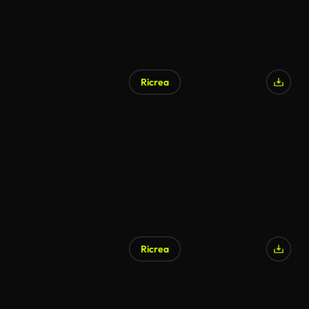
Ricrea
Generato da IA
Ricrea
Generato da IA