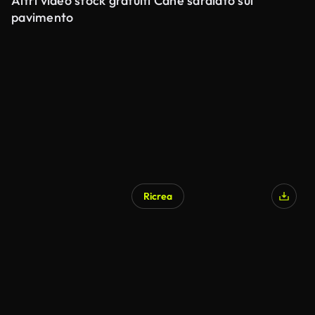
Altri video stock gratuiti Cane sdraiato sul
pavimento
Ricrea
Generato da IA