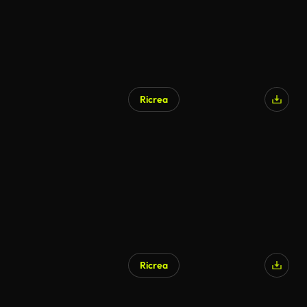
Ricrea
Ricrea