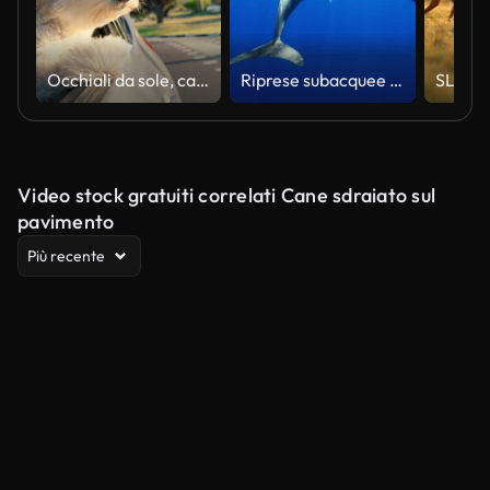
Occhiali da sole, carino e cucciolo fuori dal finestrino dell'auto in un viaggio su strada di fine settimana, vacanza o vacanza. Animale domestico dolce, animale e bianco del cane con gli occhiali funky, alla moda ed eleganti che guidano in strada.
Riprese subacquee di delfini che nuotano nell'oceano
Video stock gratuiti correlati Cane sdraiato sul
pavimento
Più recente