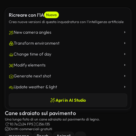
Ricreare con l’IA
Nuovo
Crea nuove versioni di questa inquadratura con l’intelligenza artificiale
New camera angles
Transform environment
Change time of day
Modify elements
Generate next shot
Update weather & light
Apri in AI Studio
Cane sdraiato sul pavimento
Una lunga foto di un cane sdraiato sul pavimento di legno.
10.7s
24 FPS
256:135
Diritti commerciali gratuiti