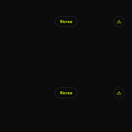
Ricrea
Ricrea