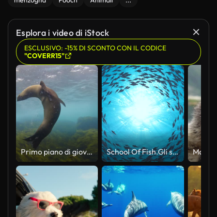
menzogna
Pooch
Animali
...
Esplora i video di iStock
ESCLUSIVO: -15% DI SCONTO CON IL CODICE
"COVERR15"
Primo piano di giovani otarie orsine australiane che giocano in acque blu limpide dell'oceano aperto
School Of Fish.Gli squali nuotano in cerchio.