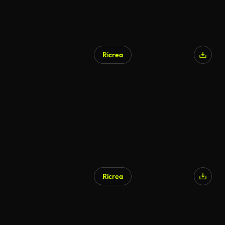
Ricrea
Ricrea