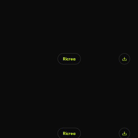
Ricrea
Generato da IA
Ricrea