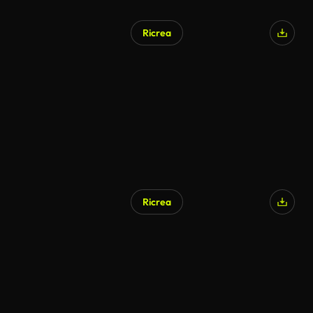
Ricrea
Generato da IA
Ricrea
Generato da IA