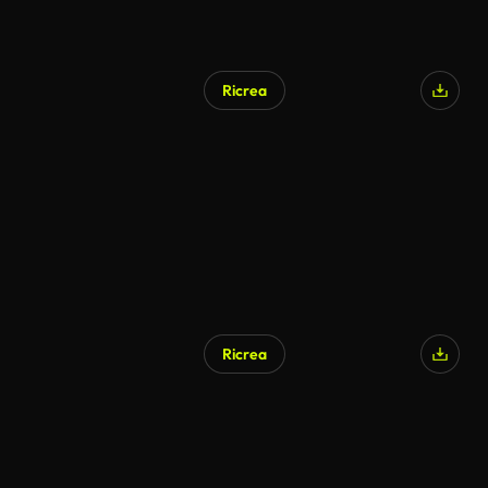
Ricrea
Generato da IA
Ricrea
Generato da IA