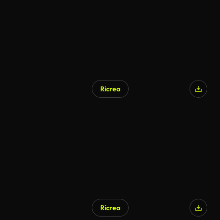
Ricrea
Ricrea