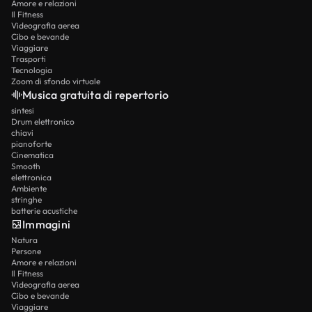
Amore e relazioni
Il Fitness
Videografia aerea
Cibo e bevande
Viaggiare
Trasporti
Tecnologia
Zoom di sfondo virtuale
Musica gratuita di repertorio
sintesi
Drum elettronico
chiavi
pianoforte
Cinematica
Smooth
elettronica
Ambiente
stringhe
batterie acustiche
Immagini
Natura
Persone
Amore e relazioni
Il Fitness
Videografia aerea
Cibo e bevande
Viaggiare