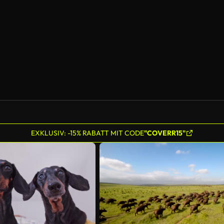
EXKLUSIV: -15% RABATT MIT CODE
"COVERR15"