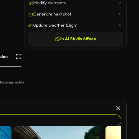
Modify elements
Generate next shot
Update weather & light
In AI Studio öffnen
iden
Nutzungsrechte