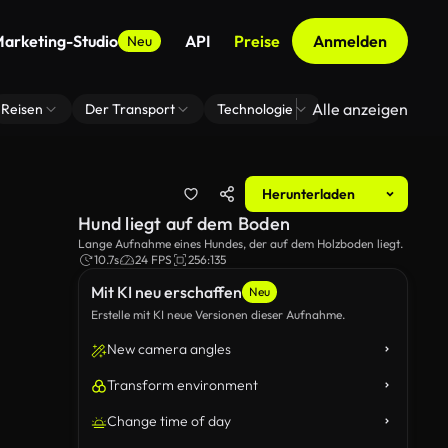
arketing-Studio
API
Preise
Anmelden
Neu
Alle anzeigen
Reisen
Der Transport
Technologie
Zoom Virtuelle H
Herunterladen
Hund liegt auf dem Boden
Lange Aufnahme eines Hundes, der auf dem Holzboden liegt.
10.7s
24 FPS
256:135
Mit KI neu erschaffen
Neu
Erstelle mit KI neue Versionen dieser Aufnahme.
New camera angles
Transform environment
Change time of day