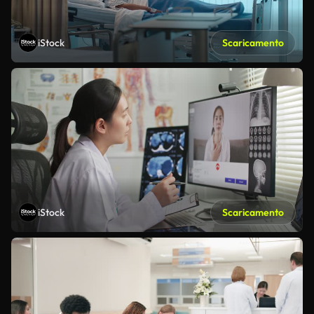
iStock
Scaricamento
iStock
Scaricamento