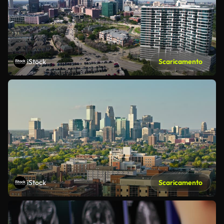
iStock
Scaricamento
iStock
Scaricamento