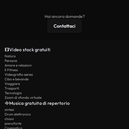
ridistribuito come contenuto stock non riprodotto.
mentre i contenuti premium includono filmati
esclusivi, risoluzione 4K e protezioni di licenza
Hai ancora domande?
estese.
Contattaci
Video stock gratuiti
Natura
Persone
Amore e relazioni
Il Fitness
Videografia aerea
Cibo e bevande
Viaggiare
Trasporti
Tecnologia
Zoom di sfondo virtuale
Musica gratuita di repertorio
sintesi
Drum elettronico
chiavi
pianoforte
Cinematica