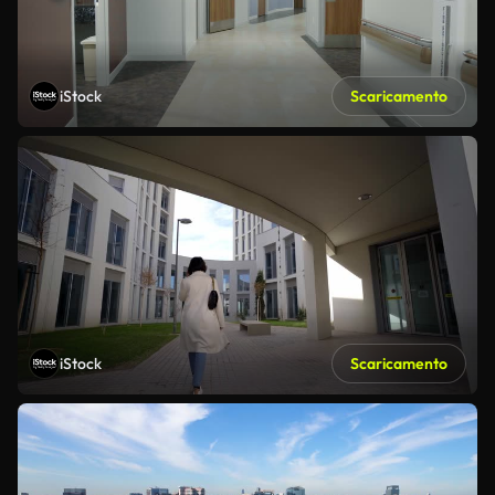
iStock
Scaricamento
iStock
Scaricamento