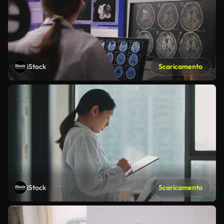
iStock
Scaricamento
iStock
Scaricamento