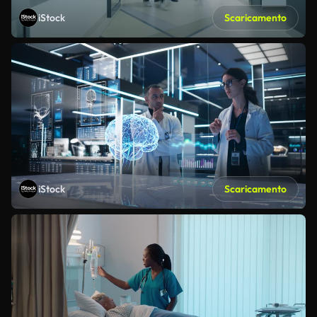
iStock
Scaricamento
iStock
Scaricamento