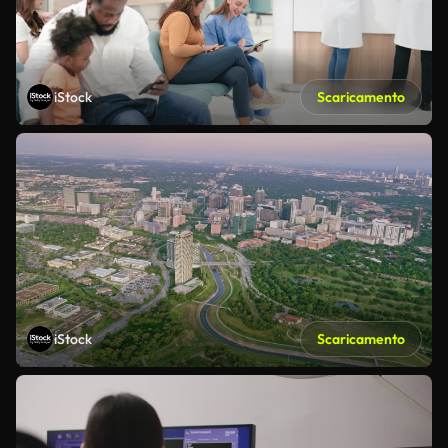
iStock
Scaricamento
iStock
Scaricamento