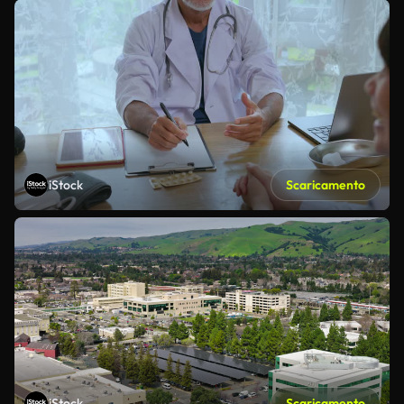
iStock
Scaricamento
iStock
Scaricamento