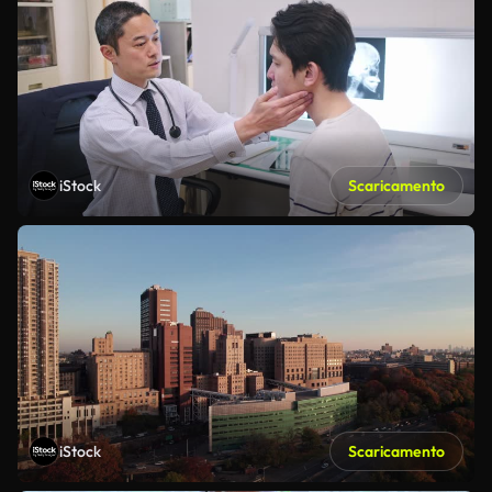
iStock
Scaricamento
iStock
Scaricamento