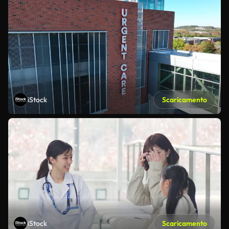
iStock
Scaricamento
iStock
Scaricamento