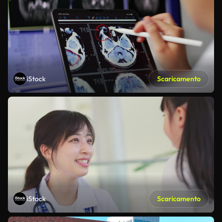
iStock
Scaricamento
iStock
Scaricamento