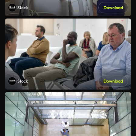
iStock
Download
iStock
Download