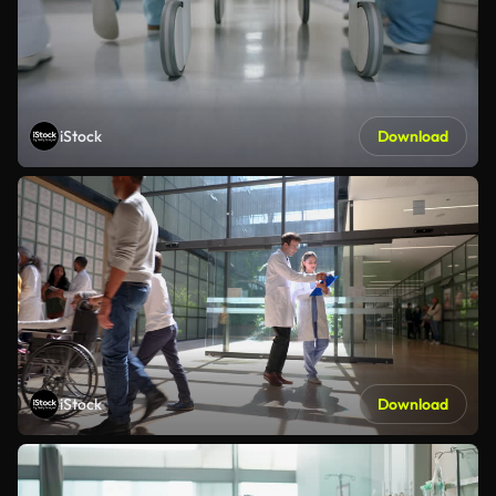
iStock
Download
iStock
Download