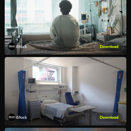
iStock
Download
iStock
Download