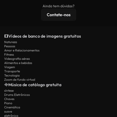
imagens exclusivas, resolução 4K e proteções de
Ainda tem dúvidas?
licenciamento estendidas.
Contate-nos
Vídeos de banco de imagens gratuitos
Natureza
Pessoas
Amor e Relacionamentos
Fitness
Videografia aérea
Alimentos e bebidas
Viagem
Transporte
Tecnologia
Zoom de fundo virtual
Música de catálogo gratuita
síntese
Drums Eletrônicos
Chaves
Piano
Cinemática
suave
eletrônico