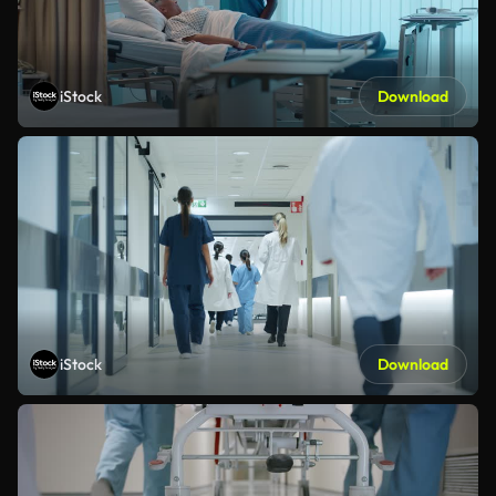
iStock
Download
iStock
Download