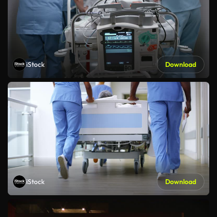
iStock
Download
iStock
Download