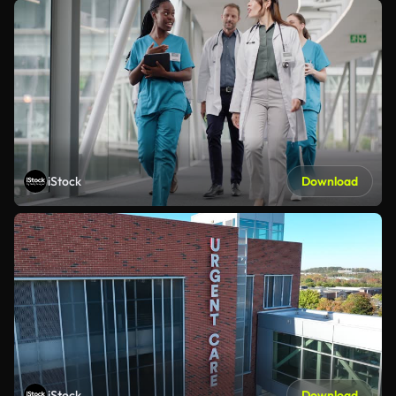
iStock
Download
iStock
Download