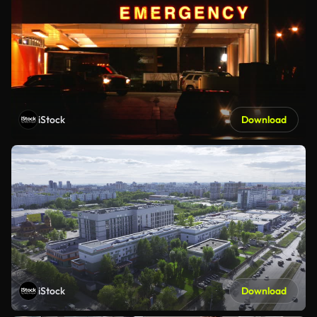
iStock
Download
iStock
Download