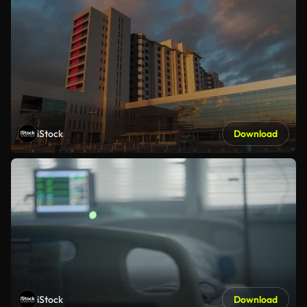
iStock
Download
iStock
Download