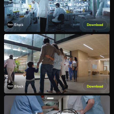
iStock
Download
iStock
Download