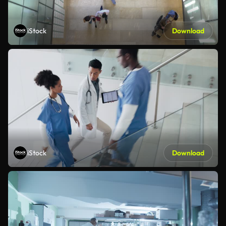
iStock
Download
iStock
Download