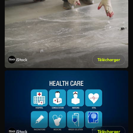
iStock
Télécharger
iStock
Télécharger