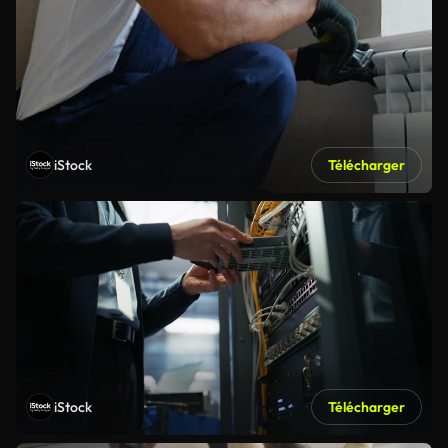
iStock
Télécharger
iStock
Télécharger