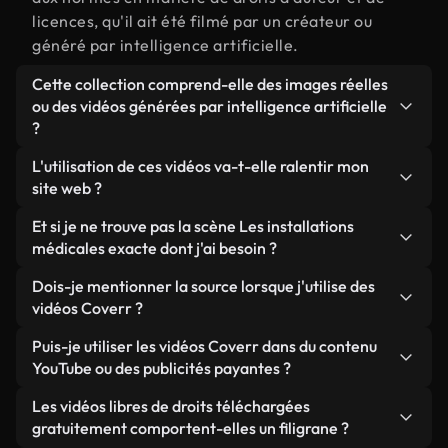
licences, qu'il ait été filmé par un créateur ou
généré par intelligence artificielle.
Cette collection comprend-elle des images réelles
ou des vidéos générées par intelligence artificielle
?
Les deux. Il s'agit d'une bibliothèque hybride
L'utilisation de ces vidéos va-t-elle ralentir mon
composée de véritables images filmées par des
site web ?
humains et liées à Les installations médicales,
Sauf si vous choisissez nos versions optimisées.
Et si je ne trouve pas la scène Les installations
ainsi que de vidéos générées par IA. Chaque vidéo
Nous proposons des formats légers, prêts pour le
médicales exacte dont j'ai besoin ?
est clairement identifiée afin que vous sachiez
web et conçus pour une utilisation en arrière-plan :
toujours ce que vous utilisez.
Vous pouvez en créer une instantanément avec
Dois-je mentionner la source lorsque j'utilise des
ils conservent une qualité élevée tout en
Coverr AI Studio. Il vous suffit de décrire la scène,
vidéos Coverr ?
minimisant les temps de chargement et en
par exemple « Les installations médicales au
améliorant des indicateurs comme le LCP.
Aucune attribution n'est requise. Toutes les vidéos
Puis-je utiliser les vidéos Coverr dans du contenu
coucher du soleil », et le Studio générera en
de notre bibliothèque sont libres de droits et
YouTube ou des publicités payantes ?
quelques secondes une vidéo personnalisée
peuvent être utilisées sans mentionner l'auteur,
conforme à nos normes de licence.
Oui. Toutes les séquences vidéo de Coverr peuvent
Les vidéos libres de droits téléchargées
même si cela est toujours apprécié.
être utilisées dans des vidéos YouTube monétisées,
gratuitement comportent-elles un filigrane ?
des promotions sur les réseaux sociaux et des