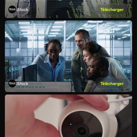
iStock
Télécharger
iStock
Télécharger