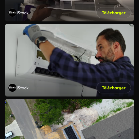
iStock
Télécharger
iStock
Télécharger