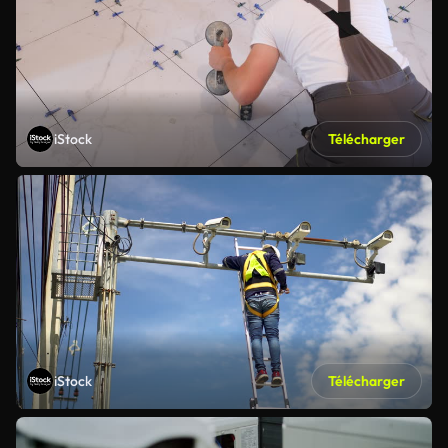
iStock
Télécharger
iStock
Télécharger