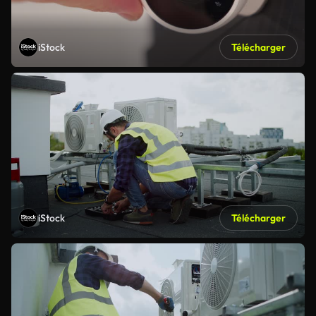
iStock
Télécharger
iStock
Télécharger