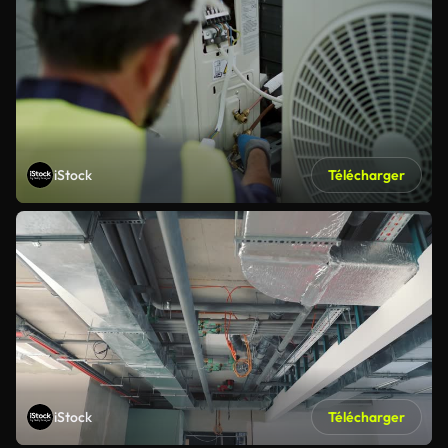
iStock
Télécharger
iStock
Télécharger