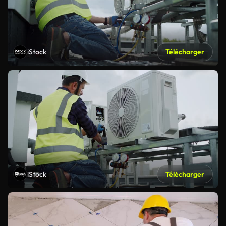
iStock
Télécharger
iStock
Télécharger