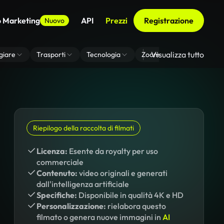
o Marketing
API
Prezzi
Registrazione
Nuovo
Visualizza tutto
giare
Trasporti
Tecnologia
Zoom Di Sfondo Virtuale
Riepilogo della raccolta di filmati
Licenza:
Esente da royalty per uso
commerciale
Contenuto:
video originali e generati
dall'intelligenza artificiale
Specifiche:
Disponibile in qualità 4K e HD
Personalizzazione:
rielabora questo
filmato o genera nuove immagini in
AI