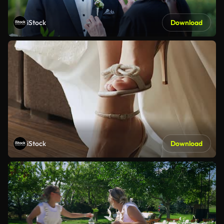
iStock
Download
iStock
Download