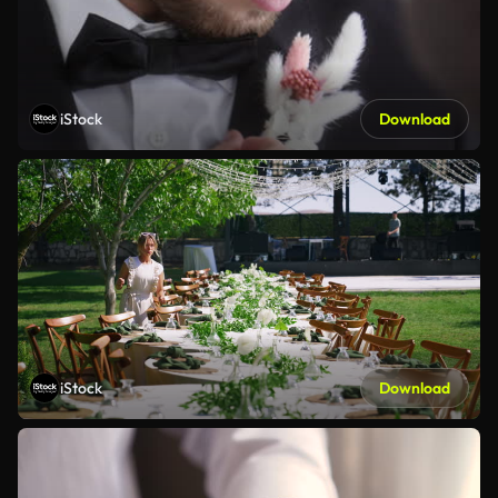
iStock
Download
iStock
Download