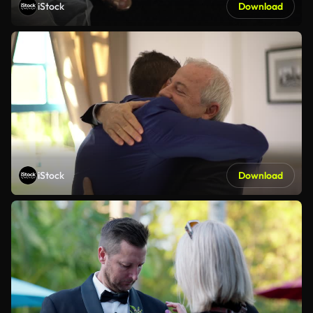
iStock
Download
iStock
Download