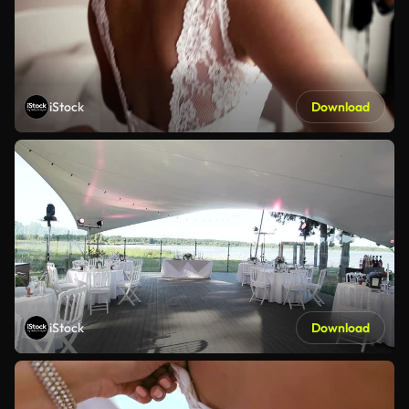
iStock
Download
iStock
Download