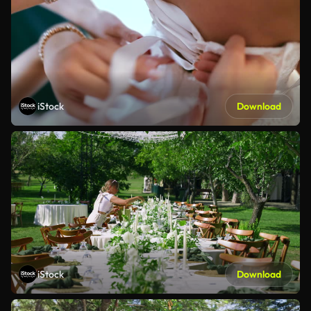
iStock
Download
iStock
Download