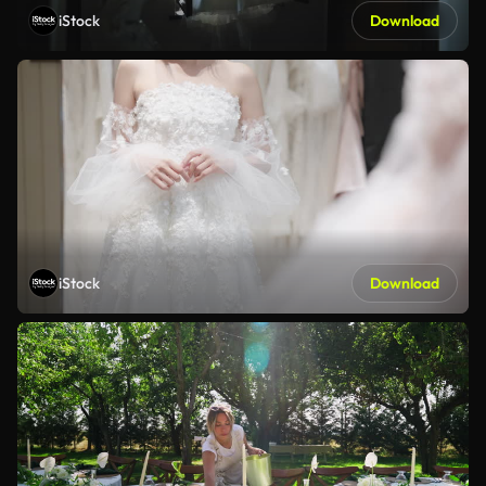
iStock
Download
iStock
Download