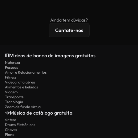
Os vídeos isentos de royalties incluem direitos
não seja redistribuído como conteúdo bruto de
comerciais, enquanto o conteúdo premium inclui
banco de imagens.
imagens exclusivas, resolução 4K e proteções de
Ainda tem dúvidas?
licenciamento estendidas.
Contate-nos
Vídeos de banco de imagens gratuitos
Natureza
Pessoas
Amor e Relacionamentos
Fitness
Videografia aérea
Alimentos e bebidas
Viagem
Transporte
Tecnologia
Zoom de fundo virtual
Música de catálogo gratuita
síntese
Drums Eletrônicos
Chaves
Piano