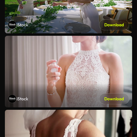
iStock
Download
iStock
Download