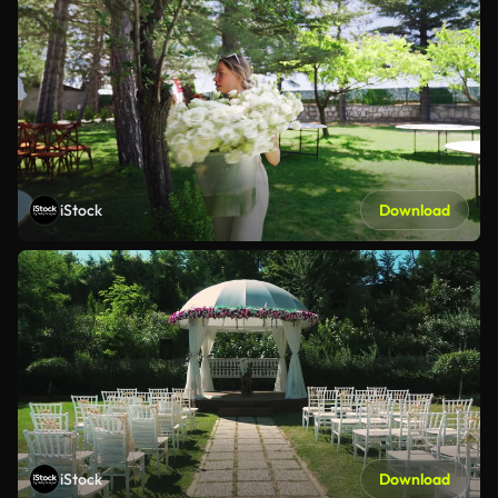
iStock
Download
iStock
Download