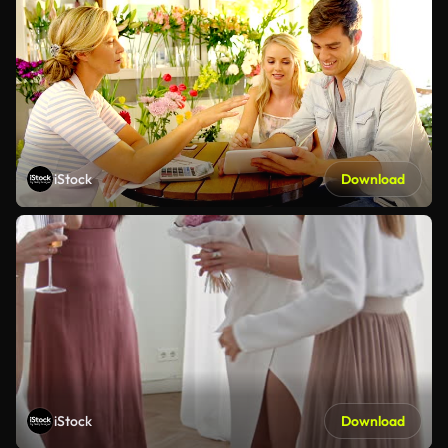
iStock
Download
iStock
Download