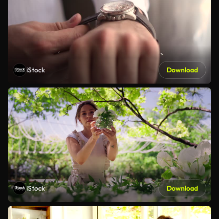
iStock
Download
iStock
Download