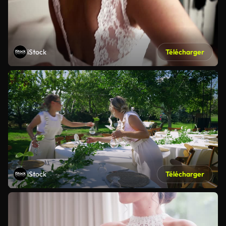
iStock
Télécharger
iStock
Télécharger