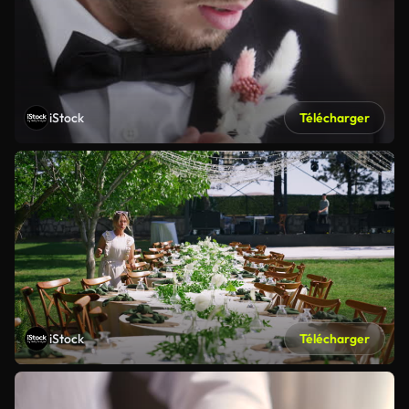
iStock
Télécharger
iStock
Télécharger