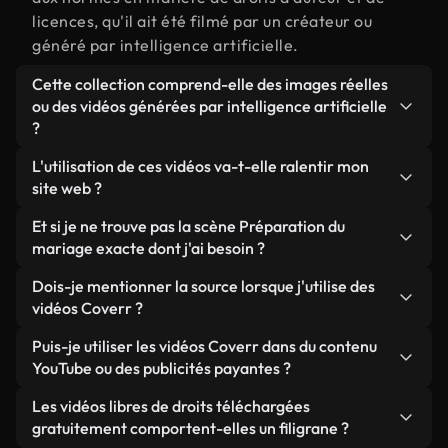
licences, qu'il ait été filmé par un créateur ou
généré par intelligence artificielle.
Cette collection comprend-elle des images réelles
ou des vidéos générées par intelligence artificielle
?
Les deux. Il s'agit d'une bibliothèque hybride
L'utilisation de ces vidéos va-t-elle ralentir mon
composée de véritables images filmées par des
site web ?
humains et liées à Préparation du mariage, ainsi
Sauf si vous choisissez nos versions optimisées.
Et si je ne trouve pas la scène Préparation du
que de vidéos générées par IA. Chaque vidéo est
Nous proposons des formats légers, prêts pour le
mariage exacte dont j'ai besoin ?
clairement identifiée afin que vous sachiez
web et conçus pour une utilisation en arrière-plan :
toujours ce que vous utilisez.
Vous pouvez en créer une instantanément avec
Dois-je mentionner la source lorsque j'utilise des
ils conservent une qualité élevée tout en
Coverr AI Studio. Il vous suffit de décrire la scène,
vidéos Coverr ?
minimisant les temps de chargement et en
par exemple « Préparation du mariage au coucher
améliorant des indicateurs comme le LCP.
Aucune attribution n'est requise. Toutes les vidéos
Puis-je utiliser les vidéos Coverr dans du contenu
du soleil », et le Studio générera en quelques
de notre bibliothèque sont libres de droits et
YouTube ou des publicités payantes ?
secondes une vidéo personnalisée conforme à nos
peuvent être utilisées sans mentionner l'auteur,
normes de licence.
Oui. Toutes les séquences vidéo de Coverr peuvent
Les vidéos libres de droits téléchargées
même si cela est toujours apprécié.
être utilisées dans des vidéos YouTube monétisées,
gratuitement comportent-elles un filigrane ?
des promotions sur les réseaux sociaux et des