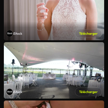
iStock
Télécharger
iStock
Télécharger