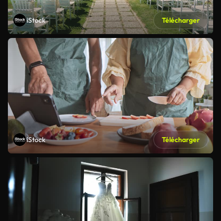
iStock
Télécharger
iStock
Télécharger