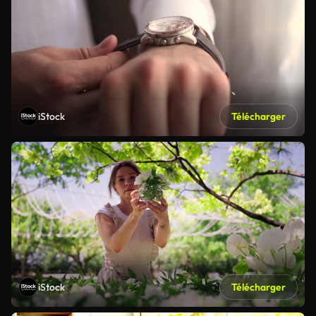
iStock
Télécharger
iStock
Télécharger