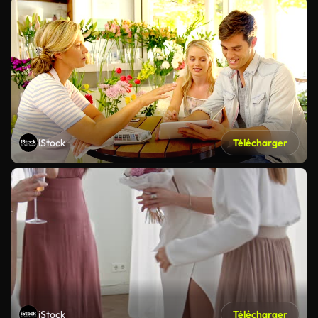
iStock
Télécharger
iStock
Télécharger