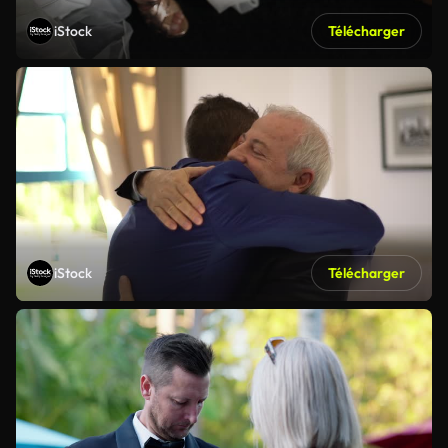
iStock
Télécharger
iStock
Télécharger