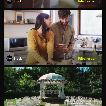
iStock
Télécharger
iStock
Télécharger