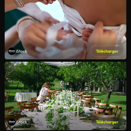
iStock
Télécharger
iStock
Télécharger