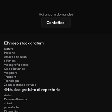
ridistribuito come contenuto stock non riprodotto.
mentre i contenuti premium includono filmati
esclusivi, risoluzione 4K e protezioni di licenza
Hai ancora domande?
estese.
Contattaci
Video stock gratuiti
Natura
Persone
Amore e relazioni
Il Fitness
Videografia aerea
Cibo e bevande
Viaggiare
Trasporti
Tecnologia
Zoom di sfondo virtuale
Musica gratuita di repertorio
sintesi
Drum elettronico
chiavi
pianoforte
Cinematica