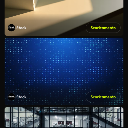
iStock
Scaricamento
iStock
Scaricamento