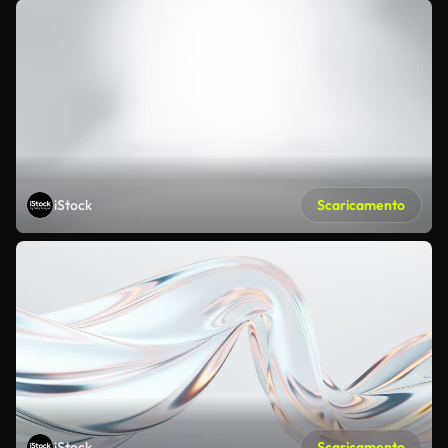
iStock
Scaricamento
iStock
Scaricamento