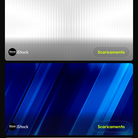
iStock
Scaricamento
iStock
Scaricamento