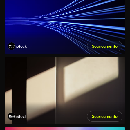
iStock
Scaricamento
iStock
Scaricamento