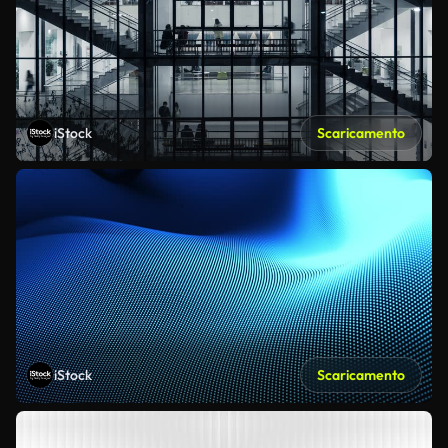
iStock
Scaricamento
iStock
Scaricamento