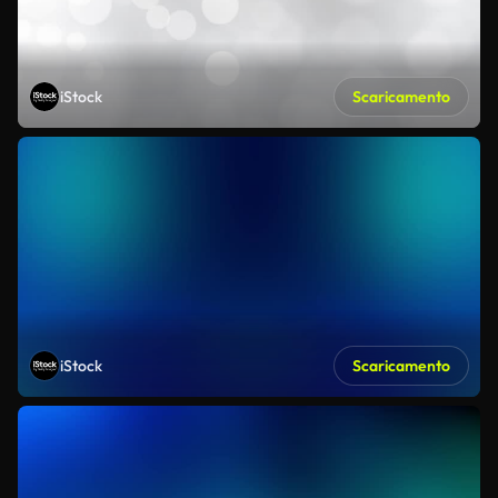
iStock
Scaricamento
iStock
Scaricamento