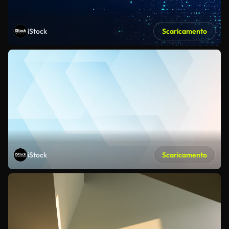
iStock
Scaricamento
iStock
Scaricamento