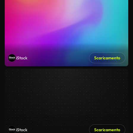
iStock
Scaricamento
iStock
Scaricamento