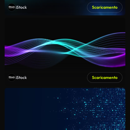
iStock
Scaricamento
iStock
Scaricamento