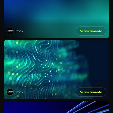
iStock
Scaricamento
iStock
Scaricamento