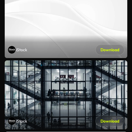
iStock
Download
iStock
Download