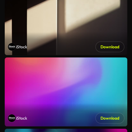
iStock
Download
iStock
Download