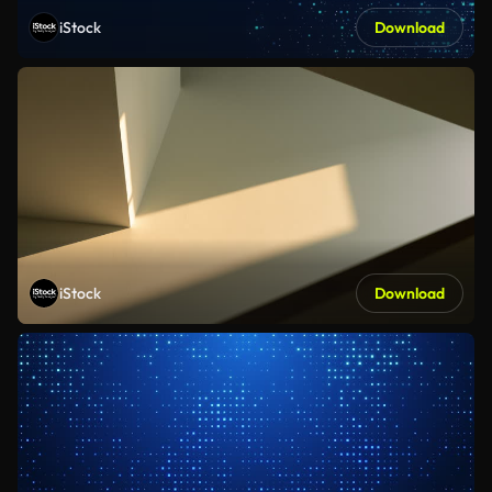
iStock
Download
iStock
Download