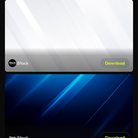
iStock
Download
iStock
Download