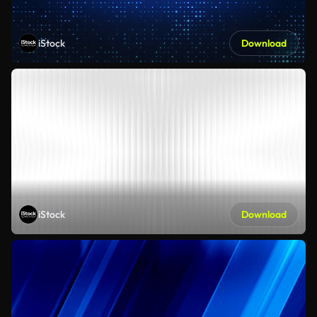
iStock
Download
iStock
Download