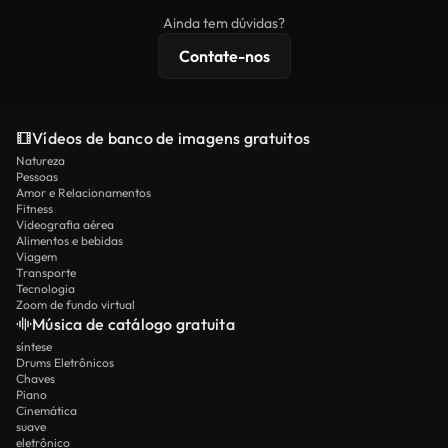
imagens exclusivas, resolução 4K e proteções de
Ainda tem dúvidas?
licenciamento estendidas.
Contate-nos
Vídeos de banco de imagens gratuitos
Natureza
Pessoas
Amor e Relacionamentos
Fitness
Videografia aérea
Alimentos e bebidas
Viagem
Transporte
Tecnologia
Zoom de fundo virtual
Música de catálogo gratuita
síntese
Drums Eletrônicos
Chaves
Piano
Cinemática
suave
eletrônico