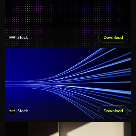
iStock
Download
iStock
Download