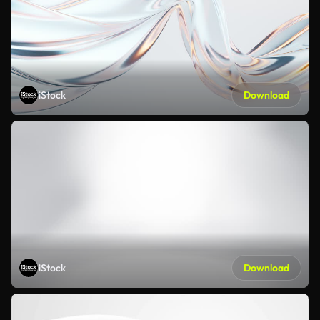
iStock
Download
iStock
Download