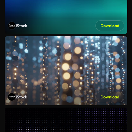
iStock
Download
iStock
Download