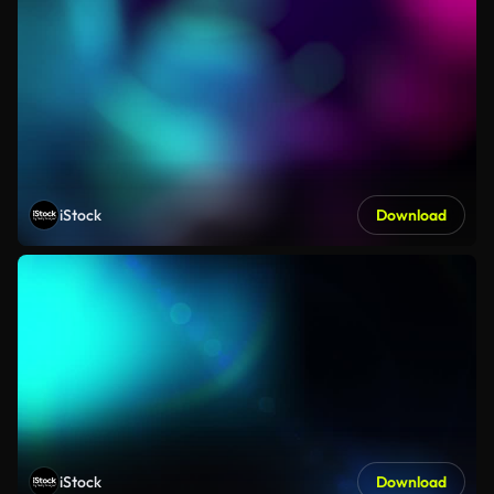
iStock
Download
iStock
Download