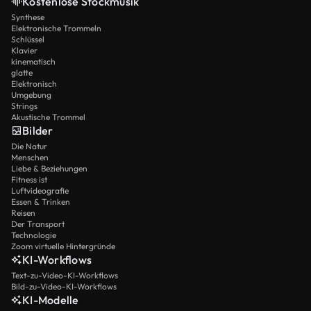
Kostenlose Stockmusik
Synthese
Elektronische Trommeln
Schlüssel
Klavier
kinematisch
glatte
Elektronisch
Umgebung
Strings
Akustische Trommel
Bilder
Die Natur
Menschen
Liebe & Beziehungen
Fitness ist
Luftvideografie
Essen & Trinken
Reisen
Der Transport
Technologie
Zoom virtuelle Hintergründe
KI-Workflows
Text-zu-Video-KI-Workflows
Bild-zu-Video-KI-Workflows
KI-Modelle