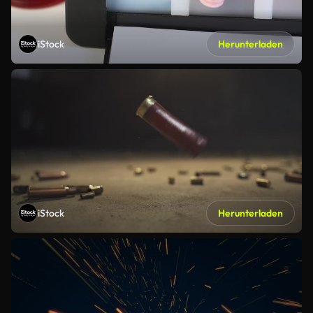
iStock
Herunterladen
iStock
Herunterladen