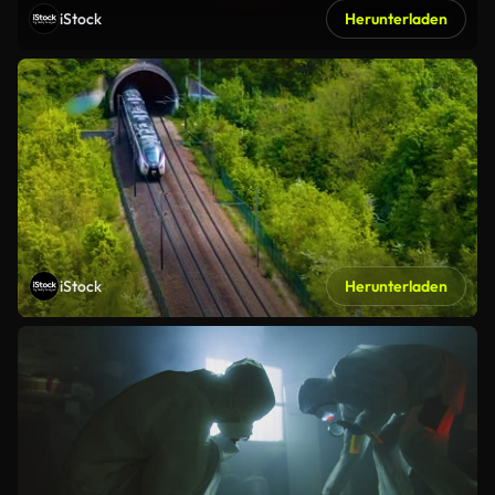
iStock
Herunterladen
iStock
Herunterladen