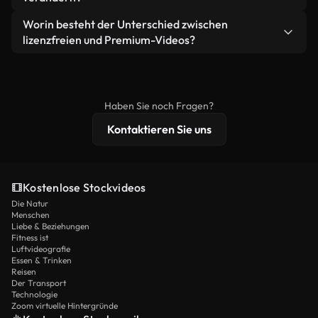
eigenständiges Produkt weiterverkaufen oder
Sie erhalten sauberes, sofort einsatzbereites
weiterverbreiten.
Ja. Sie dürfen unsere Videos gerne kürzen,
Worin besteht der Unterschied zwischen
Videomaterial.
bearbeiten oder neu zusammenstellen. Achten Sie
lizenzfreien und Premium-Videos?
nur darauf, dass das Endprodukt unserer Lizenz
Lizenzfreie Videos beinhalten kommerzielle
entspricht und nicht als ungeschnittenes
Nutzungsrechte, während Premium-Inhalte
Stockmaterial weiterverbreitet wird.
exklusives Filmmaterial, 4K-Auflösung und
Haben Sie noch Fragen?
erweiterten Lizenzschutz bieten.
Kontaktieren Sie uns
Kostenlose Stockvideos
Die Natur
Menschen
Liebe & Beziehungen
Fitness ist
Luftvideografie
Essen & Trinken
Reisen
Der Transport
Technologie
Zoom virtuelle Hintergründe