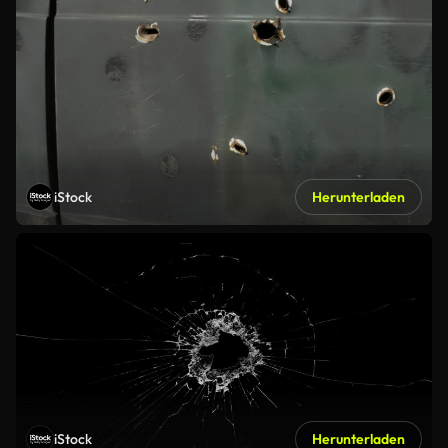
iStock
Herunterladen
iStock
Herunterladen