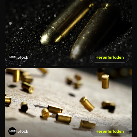
iStock
Herunterladen
iStock
Herunterladen