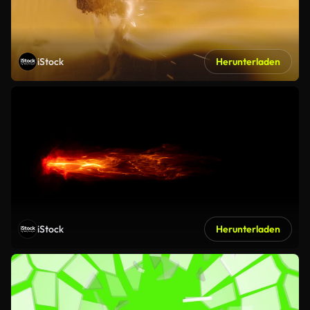
iStock
Herunterladen
iStock
Herunterladen