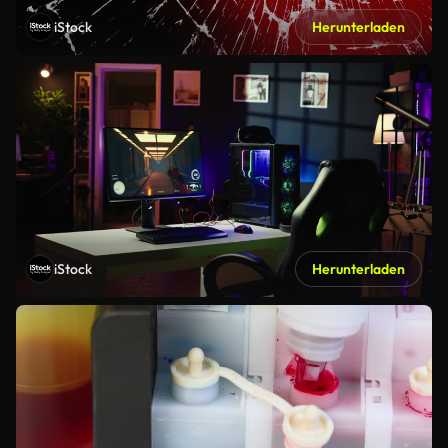
iStock
Herunterladen
iStock
Herunterladen