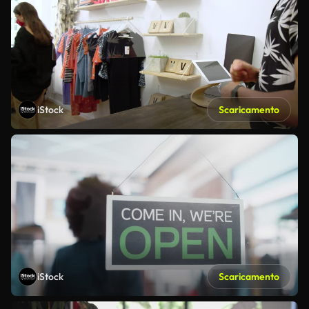
iStock
Scaricamento
iStock
Scaricamento