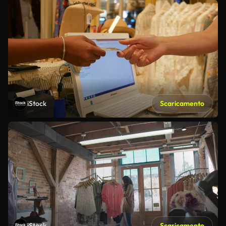
iStock
Scaricamento
iStock
Scaricamento