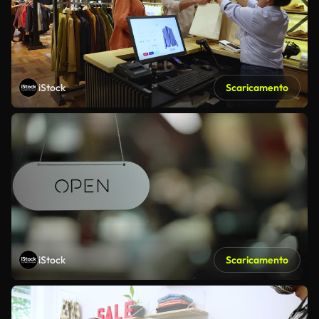
iStock
Scaricamento
iStock
Scaricamento