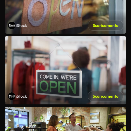
iStock
Scaricamento
iStock
Scaricamento