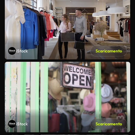
iStock
Scaricamento
iStock
Scaricamento