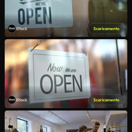
iStock
Scaricamento
iStock
Scaricamento