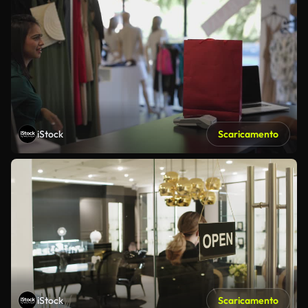
iStock
Scaricamento
iStock
Scaricamento