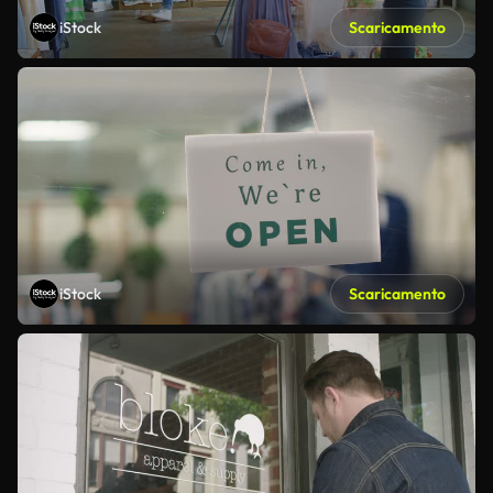
iStock
Scaricamento
iStock
Scaricamento