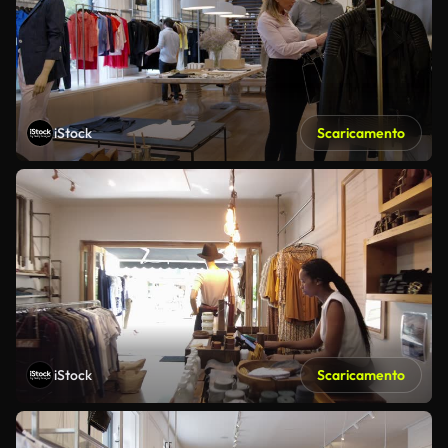
iStock
Scaricamento
iStock
Scaricamento