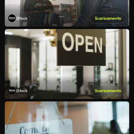
iStock
Scaricamento
iStock
Scaricamento