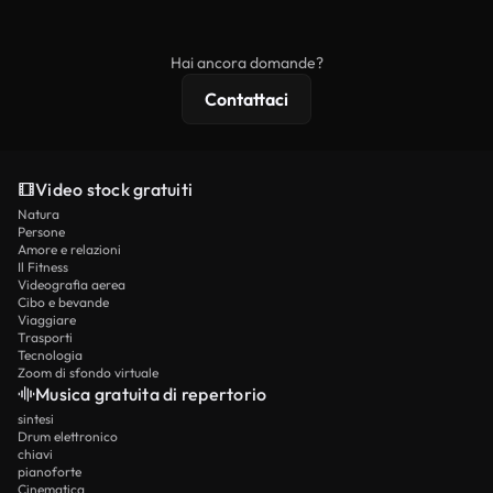
ridistribuito come contenuto stock non riprodotto.
mentre i contenuti premium includono filmati
esclusivi, risoluzione 4K e protezioni di licenza
Hai ancora domande?
estese.
Contattaci
Video stock gratuiti
Natura
Persone
Amore e relazioni
Il Fitness
Videografia aerea
Cibo e bevande
Viaggiare
Trasporti
Tecnologia
Zoom di sfondo virtuale
Musica gratuita di repertorio
sintesi
Drum elettronico
chiavi
pianoforte
Cinematica