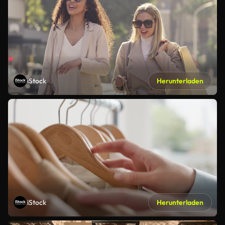
iStock
Herunterladen
iStock
Herunterladen