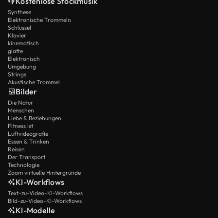
Kostenlose Stockmusik
Synthese
Elektronische Trommeln
Schlüssel
Klavier
kinematisch
glatte
Elektronisch
Umgebung
Strings
Akustische Trommel
Bilder
Die Natur
Menschen
Liebe & Beziehungen
Fitness ist
Luftvideografie
Essen & Trinken
Reisen
Der Transport
Technologie
Zoom virtuelle Hintergründe
KI-Workflows
Text-zu-Video-KI-Workflows
Bild-zu-Video-KI-Workflows
KI-Modelle