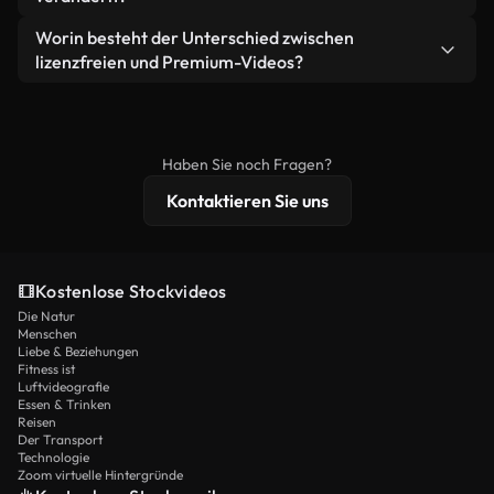
eigenständiges Produkt weiterverkaufen oder
Sie erhalten sauberes, sofort einsatzbereites
weiterverbreiten.
Ja. Sie dürfen unsere Videos gerne kürzen,
Worin besteht der Unterschied zwischen
Videomaterial.
bearbeiten oder neu zusammenstellen. Achten Sie
lizenzfreien und Premium-Videos?
nur darauf, dass das Endprodukt unserer Lizenz
Lizenzfreie Videos beinhalten kommerzielle
entspricht und nicht als ungeschnittenes
Nutzungsrechte, während Premium-Inhalte
Stockmaterial weiterverbreitet wird.
exklusives Filmmaterial, 4K-Auflösung und
Haben Sie noch Fragen?
erweiterten Lizenzschutz bieten.
Kontaktieren Sie uns
Kostenlose Stockvideos
Die Natur
Menschen
Liebe & Beziehungen
Fitness ist
Luftvideografie
Essen & Trinken
Reisen
Der Transport
Technologie
Zoom virtuelle Hintergründe