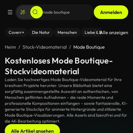
Anmelden
Alle anzeigen
Coverr+
Die Natur
Menschen
Liebe & Beziehungen
F
Heim
Stock-Videomaterial
Mode Boutique
Kostenloses Mode Boutique-
Stockvideomaterial
Laden Sie hochwertiges Mode Boutique-Videomaterial für Ihre
kreativen Projekte herunter. Unsere Bibliothek bietet eine
sorgfältig zusammengestellte Auswahl an authentischen, von
Menschen gefilmten Aufnahmen – die reale Momente und
professionelle Kompositionen einfangen – sowie fantasievolle, KI-
generierte Stockclips für animierte Hintergründe und stilisierte
Mode Boutique-Visualisierungen. Alle Assets sind lizenzfrei und für
die 4K-Bearbeitung optimiert.
Alle Artikel ansehen