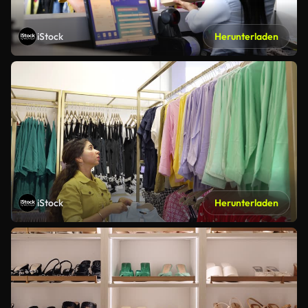
iStock
Herunterladen
iStock
Herunterladen