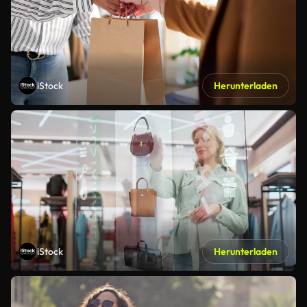
iStock
Herunterladen
iStock
Herunterladen