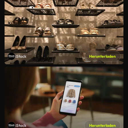
iStock
Herunterladen
iStock
Herunterladen