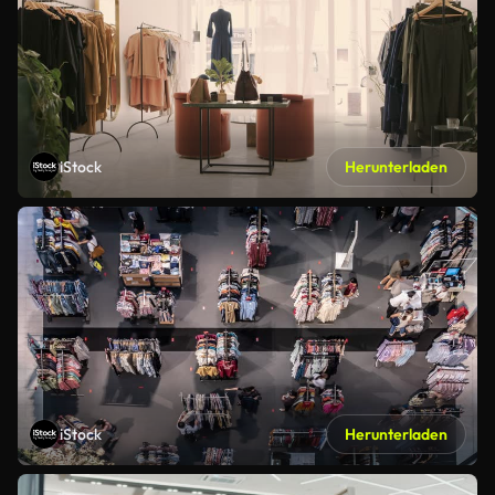
iStock
Herunterladen
iStock
Herunterladen