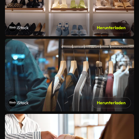
iStock
Herunterladen
iStock
Herunterladen