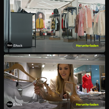
iStock
Herunterladen
iStock
Herunterladen