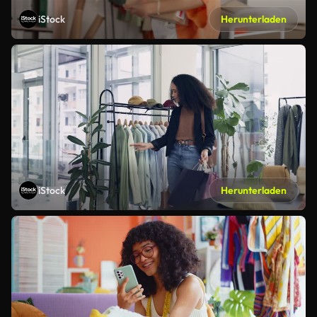
iStock
Herunterladen
iStock
Herunterladen