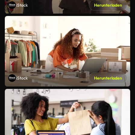
iStock
Herunterladen
iStock
Herunterladen